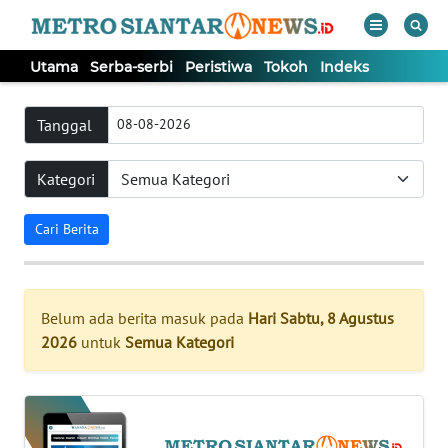
Utama
Serba-serbi
Peristiwa
Tokoh
Indeks
WAHANA
Tutup
TV
Tanggal
Kategori
UTAMA
Cari Berita
SERBA-
SERBI
PERISTIWA
Belum ada berita masuk pada
Hari Sabtu, 8 Agustus
2026
untuk
Semua Kategori
TOKOH
Informasi