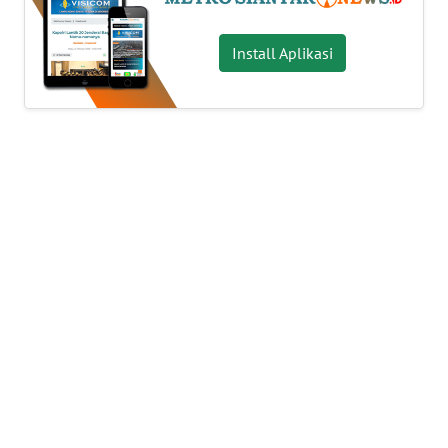
INDEKS
BERITA
Install Aplikasi
KONTAK
KAMI
INFO
IKLAN
TENTANG
KAMI
PEDOMAN
MEDIA
SIBER
REDAKSI