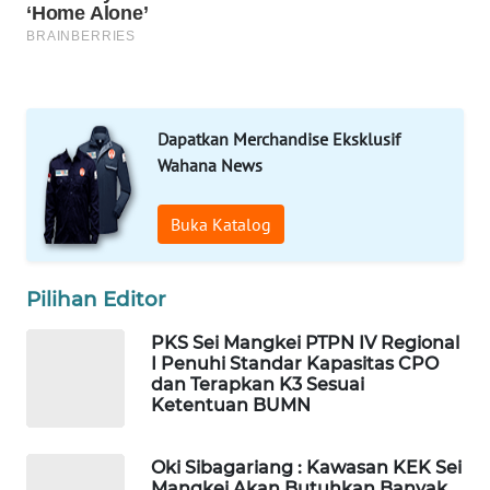
DESA
WISATA
LAPAK
WAHANA
Dapatkan Merchandise Eksklusif
Wahana News
Wahana
Network
Buka Katalog
KONSUMEN
LISTRIK
Pilihan Editor
MASYARAKAT
PKS Sei Mangkei PTPN IV Regional
KELISTRIKAN
I Penuhi Standar Kapasitas CPO
dan Terapkan K3 Sesuai
Ketentuan BUMN
WALINKI
ID
Oki Sibagariang : Kawasan KEK Sei
Mangkei Akan Butuhkan Banyak