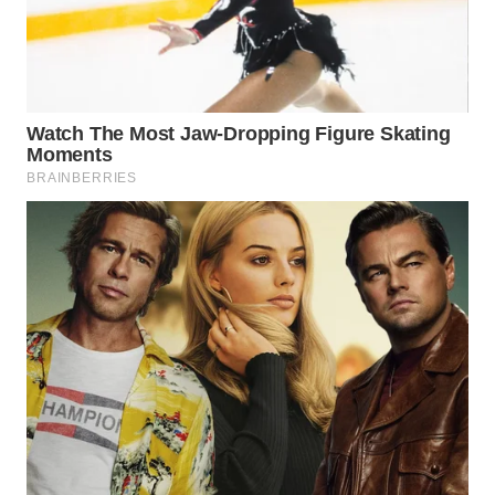
INDRAMAYU
WN
KUNINGAN
WN
MAJALENGKA
WN
SUBANG
WN
SUKABUMI
WN
PURWAKARTA
WN