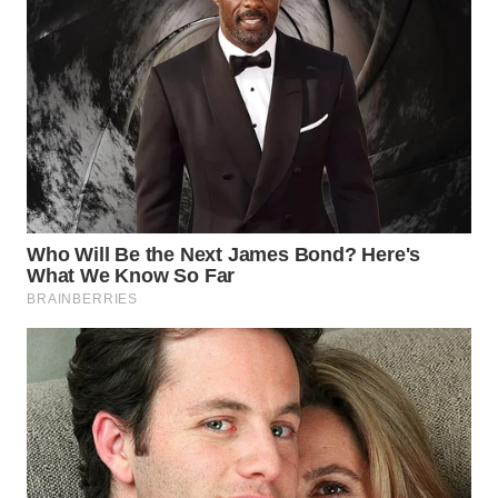
WN
BOGOR
WN
DEPOK
WN
TAPANULI
UTARA
WN
SAMOSIR
WN
PADANG
LAWAS
WN
SUMEDANG