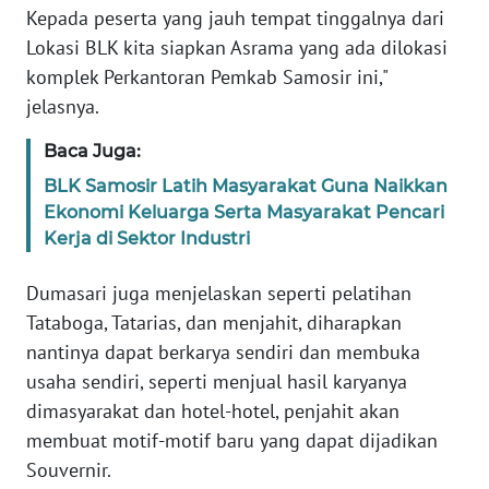
Kepada peserta yang jauh tempat tinggalnya dari
BABEL
Lokasi BLK kita siapkan Asrama yang ada dilokasi
komplek Perkantoran Pemkab Samosir ini,"
WN
SUMBAR
jelasnya.
Baca Juga:
WN
SUMSEL
BLK Samosir Latih Masyarakat Guna Naikkan
Ekonomi Keluarga Serta Masyarakat Pencari
Kerja di Sektor Industri
WN
BENGKULU
Dumasari juga menjelaskan seperti pelatihan
Tataboga, Tatarias, dan menjahit, diharapkan
WN
LAMPUNG
nantinya dapat berkarya sendiri dan membuka
usaha sendiri, seperti menjual hasil karyanya
WN
dimasyarakat dan hotel-hotel, penjahit akan
JATENG
membuat motif-motif baru yang dapat dijadikan
Souvernir.
WN