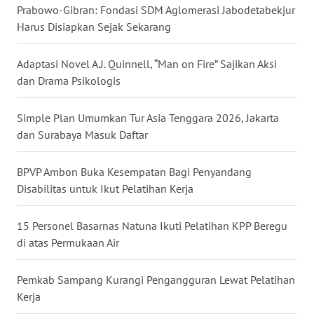
MALUKU
Prabowo-Gibran: Fondasi SDM Aglomerasi Jabodetabekjur
Harus Disiapkan Sejak Sekarang
WN
MALUT
Adaptasi Novel A.J. Quinnell, “Man on Fire” Sajikan Aksi
dan Drama Psikologis
WN
DAIRI
Simple Plan Umumkan Tur Asia Tenggara 2026, Jakarta
dan Surabaya Masuk Daftar
WN
DANAU
BPVP Ambon Buka Kesempatan Bagi Penyandang
TOBA
Disabilitas untuk Ikut Pelatihan Kerja
WN
15 Personel Basarnas Natuna Ikuti Pelatihan KPP Beregu
NIAS
di atas Permukaan Air
WN
Pemkab Sampang Kurangi Pengangguran Lewat Pelatihan
LANGKAT
Kerja