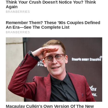
SPORT
WAHANA
UMKM
WAHANA
SELEB
WAHANA
PERSONA
WAHANA
OTOMOTIF
WAHANA
HEALTH
WAHANA