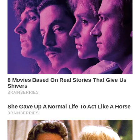
WN
NATUNA
WN
BINTAN
WN
MANDALIKA
WN
LIKUPANG
WN
LABUANBAJO
WN
BORNEO
Wahana