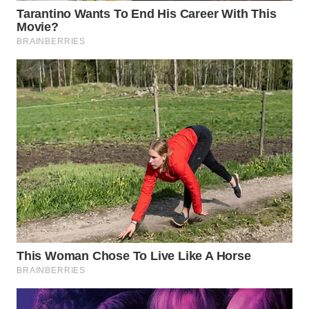
PRIANGAN
TIMUR
WN
SEMARANG
WN
SOLO
WN
BOROBUDUR
WN
MADURA
WN
SURABAYA