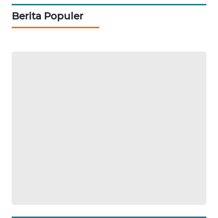
NEWS
Berita Populer
METRO
SIANTAR
NEWS
METRO
MEDAN
NEWS
METRO
JAKARTA
NEWS
KRT
NEWS
KARING