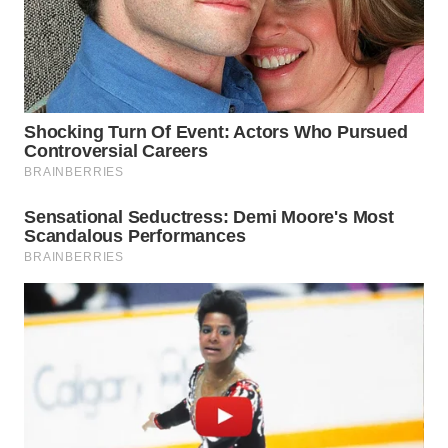
WN
CIANJUR
WN
KEPULAUAN
SERIBU
WN
TANGERANG
WN
BINJAI
WN
CIREBON
WN