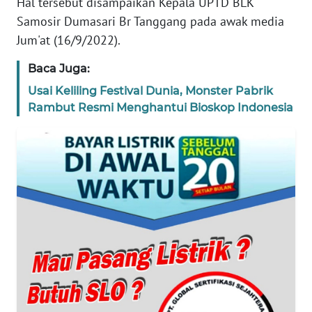
Hal tersebut disampaikan Kepala UPTD BLK
KARIR
Samosir Dumasari Br Tanggang pada awak media
Jum'at (16/9/2022).
DISCLAIMER
Baca Juga:
Wahana
Usai Keliling Festival Dunia, Monster Pabrik
News
Rambut Resmi Menghantui Bioskop Indonesia
Regional
WN
SUMUT
WN
JAKARTA
WN
JABAR
WN