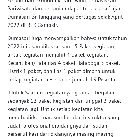
sendiri dan ekonomi kreatif yang berbasiskan
WN
SERAMBI
Pariwisata dan pertanian dapat terlaksana," ujar
Dumasari Br Tanggang yang bertugas sejak April
WN
2022 di BLK Samosir.
JAMBI
Dumasari juga menyampaikan bahwa untuk tahun
2022 ini akan dilaksankan 15 Paket kegiatan,
WN
SULTRA
untuk kegiatan menjahit 4 paket kegiatan,
Kecantikan/ Tata rias 4 paket, Tataboga 5 paket,
WN
Listrik 1 paket, dan Las 1 paket dimana untuk
NTB
setiap kegiatan peserta berjumlah 16 Peserta.
WN
"Untuk Saat ini kegiatan yang sudah berjalan
SULTENG
sebanyak 12 paket kegiatan dan tinggal 3 paket
kegiatan lagi. Untuk setiap kegiatan kita
WN
menghadirkan narasumber dan instruktur yang
SULBAR
sudah profesional dibidangnya dan sudah
bersertifikasi dari bidangnya masing-masing.
WN