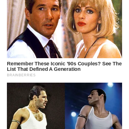
Media
Group
WAHANA
NEWS
WAHANA
TANI
WAHANA
ADVOKAT
WAHANA
INFRASTRUKTUR
WAHANA
KONSUMEN
WAHANA