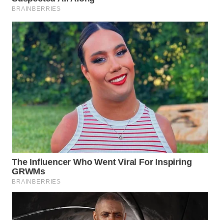
TENGAH
WN DELI
SERDANG
WN
TEBING
TINGGI
WN
PAKPAK
WN
KARAWANG
WN
BEKASI