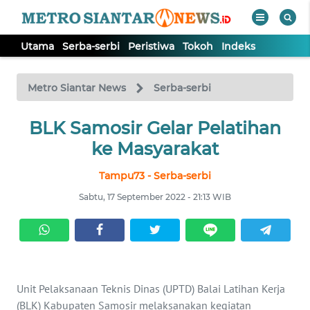
Utama
Serba-serbi
Peristiwa
Tokoh
Indeks
WAHANA
Tutup
TV
Metro Siantar News
Serba-serbi
BLK Samosir Gelar Pelatihan
UTAMA
ke Masyarakat
SERBA-
Tampu73 - Serba-serbi
SERBI
Sabtu, 17 September 2022 - 21:13 WIB
PERISTIWA
TOKOH
Unit Pelaksanaan Teknis Dinas (UPTD) Balai Latihan Kerja
Informasi
(BLK) Kabupaten Samosir melaksanakan kegiatan