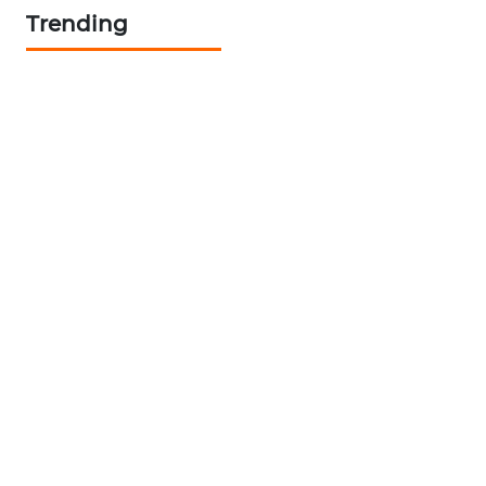
NEWS
Trending
JURNAL
MARITIM
HUMBANG
NEWS
GARONGGANG
NEWS
FISUELRI
ID
ENERGI
NEWS
CILEUNGSI
NEWS