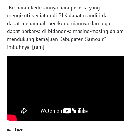
NUSANTARA
"Berharap kedepannya para peserta yang
mengikuti kegiatan di BLK dapat mandiri dan
WN
dapat menambah perekonomiannya dan juga
JOGJA
dapat berkarya di bidangnya masing-masing dalam
mendukung kemajuan Kabupaten Samosir,"
WN
imbuhnya.
[rum]
JATIM
WN
BALI
WN
KALBAR
WN
KALTENG
WN
Tag: