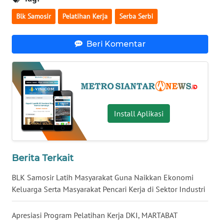
KALTARA
Blk Samosir
Pelatihan Kerja
Serba Serbi
WN
KALSEL
Beri Komentar
WN
KALTIM
WN
Install Aplikasi
SULSEL
WN
GORONTALO
Berita Terkait
BLK Samosir Latih Masyarakat Guna Naikkan Ekonomi
WN
SULUT
Keluarga Serta Masyarakat Pencari Kerja di Sektor Industri
WN
Apresiasi Program Pelatihan Kerja DKI, MARTABAT