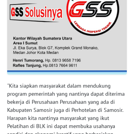
BANTEN
WN
NTT
WN
KEPRI
WN
PAPUA
WN
"Kita siapkan masyarakat dalam mendukung
PAPUA
program pemerintah yang nantinya dapat diterima
BARAT
bekerja di Perusahaan Perusahaan yang ada di
Kabupaten Samosir juga di Perhotelan di Samosir.
WN
Harapan kita nantinya masyarakat yang ikut
RIAU
Pelatihan di BLK ini dapat membuka usahanya