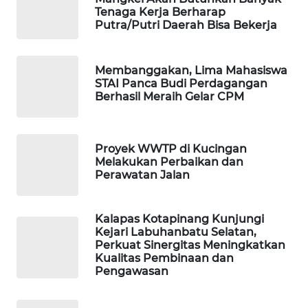
MAWAKA
Tenaga Kerja Berharap
ID
Putra/Putri Daerah Bisa Bekerja
MARTABAT
NET
Membanggakan, Lima Mahasiswa
STAI Panca Budi Perdagangan
Berhasil Meraih Gelar CPM
PLN
WATCH
Proyek WWTP di Kucingan
MKLI
Melakukan Perbaikan dan
Perawatan Jalan
LPKKI
Kalapas Kotapinang Kunjungi
LKKI
Kejari Labuhanbatu Selatan,
Perkuat Sinergitas Meningkatkan
Kualitas Pembinaan dan
KOPEKLIN
Pengawasan
PORTAL