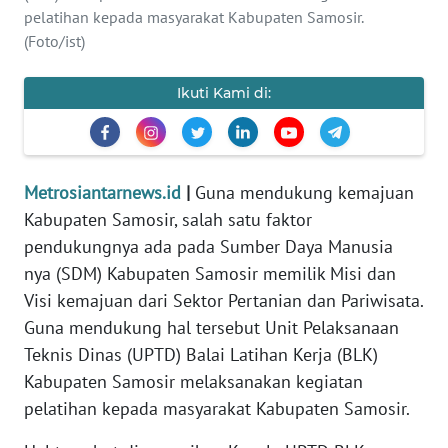
pelatihan kepada masyarakat Kabupaten Samosir.
INDEKS
(Foto/ist)
BERITA
Ikuti Kami di:
KONTAK
KAMI
INFO
IKLAN
Metrosiantarnews.id
|
Guna mendukung kemajuan
Kabupaten Samosir, salah satu faktor
TENTANG
pendukungnya ada pada Sumber Daya Manusia
KAMI
nya (SDM) Kabupaten Samosir memilik Misi dan
Visi kemajuan dari Sektor Pertanian dan Pariwisata.
PEDOMAN
Guna mendukung hal tersebut Unit Pelaksanaan
MEDIA
Teknis Dinas (UPTD) Balai Latihan Kerja (BLK)
SIBER
Kabupaten Samosir melaksanakan kegiatan
pelatihan kepada masyarakat Kabupaten Samosir.
REDAKSI