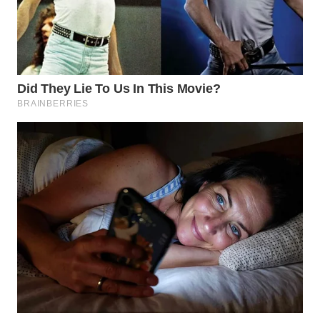
LISTRIK
WAHANA
TRAVEL
WAHANA
TV
WAHANANEWS
ID
WAHANANEWS
CO ID
WAHANANEWS
NET
WAHANA