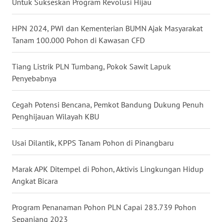
Untuk Sukseskan Program Revolusi Hijau
MALUKU
HPN 2024, PWI dan Kementerian BUMN Ajak Masyarakat
WN
Tanam 100.000 Pohon di Kawasan CFD
MALUT
Tiang Listrik PLN Tumbang, Pokok Sawit Lapuk
WN
DAIRI
Penyebabnya
WN
Cegah Potensi Bencana, Pemkot Bandung Dukung Penuh
DANAU
Penghijauan Wilayah KBU
TOBA
Usai Dilantik, KPPS Tanam Pohon di Pinangbaru
WN
NIAS
Marak APK Ditempel di Pohon, Aktivis Lingkungan Hidup
Angkat Bicara
WN
LANGKAT
Program Penanaman Pohon PLN Capai 283.739 Pohon
Sepanjang 2023