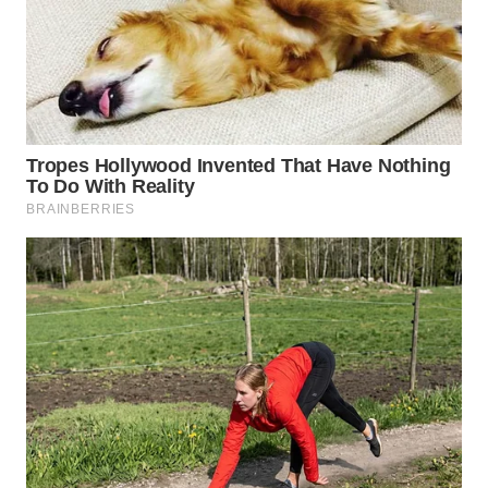
WN
BOGOR
WN
DEPOK
WN
TAPANULI
UTARA
WN
SAMOSIR
WN
PADANG
LAWAS
WN
SUMEDANG