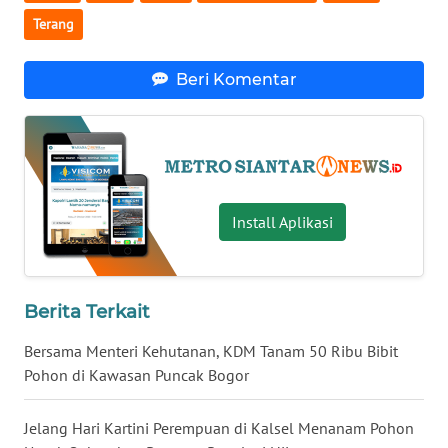
KALTARA
Terang
WN
Beri Komentar
KALSEL
WN
KALTIM
WN
Install Aplikasi
SULSEL
WN
GORONTALO
Berita Terkait
Bersama Menteri Kehutanan, KDM Tanam 50 Ribu Bibit
WN
Pohon di Kawasan Puncak Bogor
SULUT
Jelang Hari Kartini Perempuan di Kalsel Menanam Pohon
WN