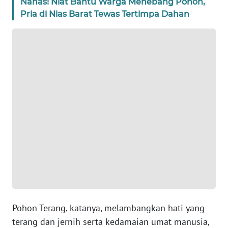
Nahas! Niat Bantu Warga Menebang Pohon,
BANTEN
Pria di Nias Barat Tewas Tertimpa Dahan
WN
NTT
WN
KEPRI
WN
PAPUA
WN
PAPUA
BARAT
WN
RIAU
Pohon Terang, katanya, melambangkan hati yang
terang dan jernih serta kedamaian umat manusia,