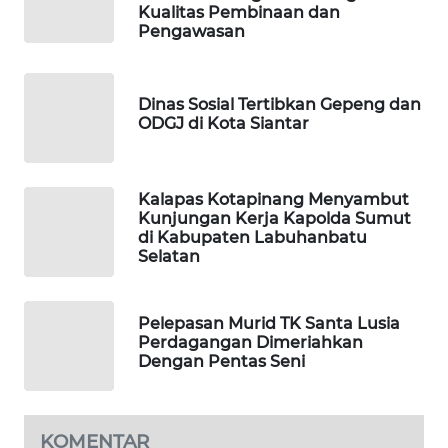
MAWAKA
Kualitas Pembinaan dan
ID
Pengawasan
MARTABAT
NET
Dinas Sosial Tertibkan Gepeng dan
ODGJ di Kota Siantar
PLN
WATCH
Kalapas Kotapinang Menyambut
Kunjungan Kerja Kapolda Sumut
MKLI
di Kabupaten Labuhanbatu
Selatan
LPKKI
Pelepasan Murid TK Santa Lusia
LKKI
Perdagangan Dimeriahkan
Dengan Pentas Seni
KOPEKLIN
PORTAL
KOMENTAR