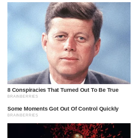
INDRAMAYU
WN
KUNINGAN
WN
MAJALENGKA
WN
SUBANG
WN
SUKABUMI
WN
PURWAKARTA
WN