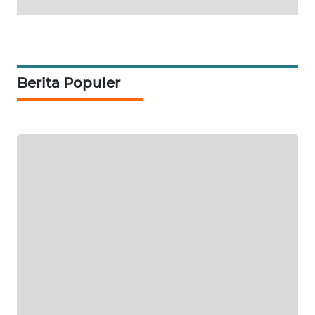
KONSUMEN
FORWAMKI
Berita Populer
ALPERKLINAS
FORJASIDA
TAMBANG
NEWS
SITUNGIR
NEWS
SIDIKALANG
NEWS
SIBARAGAS