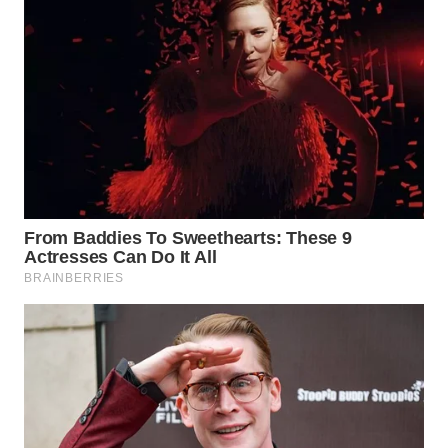
PRIANGAN
TIMUR
WN
SEMARANG
WN
SOLO
WN
BOROBUDUR
WN
MADURA
WN
SURABAYA