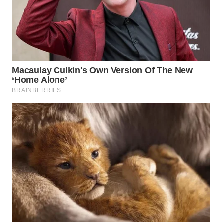
WN
NATUNA
WN
BINTAN
WN
MANDALIKA
WN
LIKUPANG
WN
LABUANBAJO
WN
BORNEO
Wahana