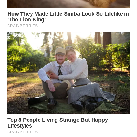
Media
Group
WAHANA
NEWS
WAHANA
TANI
WAHANA
ADVOKAT
WAHANA
INFRASTRUKTUR
WAHANA
KONSUMEN
WAHANA