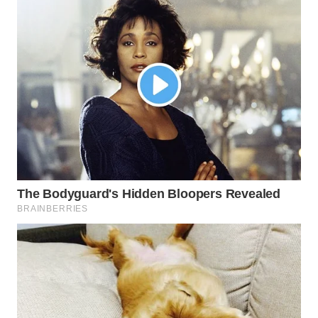
TENGAH
WN DELI
SERDANG
WN
TEBING
TINGGI
WN
PAKPAK
WN
KARAWANG
WN
BEKASI