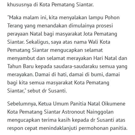
WN
khususnya di Kota Pematang Siantar.
SERAMBI
"Maka malam ini, kita menyalakan lampu Pohon
WN
Terang yang menandakan dimulainya prosesi
JAMBI
perayaan Natal bagi masyarakat Jota Pematang
Siantar. Sekaligus, saya atas nama Wali Kota
WN
Pematang Siantar mengucapkan selamat
SULTRA
menyambut dan selamat merayakan Hari Natal dan
Tahun Baru kepada saudara-saudaraku semua yang
WN
merayakan. Damai di hati, damai di bumi, damai
NTB
bagi kita semua masyarakat Kota Pematang
Siantar," sebut dr Susanti.
WN
SULTENG
Sebelumnya, Ketua Umum Panitia Natal Oikumene
Kota Pematang Siantar Astronout Nainggolan
WN
SULBAR
mengucapkan terima kasih kepada dr Susanti atas
respon cepat menindaklanjuti permohonan panitia.
WN