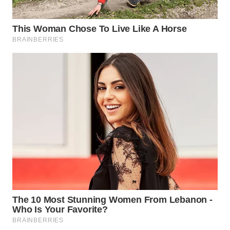
WN
CIANJUR
WN
KEPULAUAN
SERIBU
WN
TANGERANG
WN
BINJAI
WN
CIREBON
WN