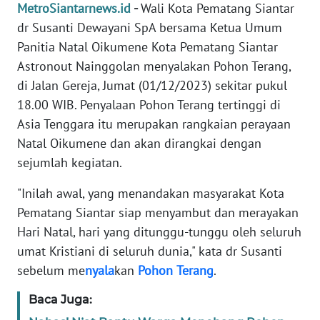
MetroSiantarnews.id
-
Wali Kota Pematang Siantar
KARIR
dr Susanti Dewayani SpA bersama Ketua Umum
Panitia Natal Oikumene Kota Pematang Siantar
DISCLAIMER
Astronout Nainggolan menyalakan Pohon Terang,
di Jalan Gereja, Jumat (01/12/2023) sekitar pukul
Wahana
News
18.00 WIB. Penyalaan Pohon Terang tertinggi di
Regional
Asia Tenggara itu merupakan rangkaian perayaan
Natal Oikumene dan akan dirangkai dengan
WN
sejumlah kegiatan.
SUMUT
"Inilah awal, yang menandakan masyarakat Kota
WN
Pematang Siantar siap menyambut dan merayakan
JAKARTA
Hari Natal, hari yang ditunggu-tunggu oleh seluruh
umat Kristiani di seluruh dunia," kata dr Susanti
WN
sebelum me
nyala
kan
Pohon
Terang
.
JABAR
Baca Juga:
WN