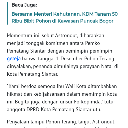
Baca Juga:
BABEL
Bersama Menteri Kehutanan, KDM Tanam 50
WN
Ribu Bibit Pohon di Kawasan Puncak Bogor
SUMBAR
Momentum ini, sebut Astronout, diharapkan
WN
menjadi tonggak komitmen antara Pemko
SUMSEL
Pematang Siantar dengan pemimpin-pemimpin
gereja
bahwa tanggal 1 Desember Pohon Terang
WN
dinyalakan, penanda dimulainya perayaan Natal di
BENGKULU
Kota Pematang Siantar.
WN
"Kami berdoa semoga Ibu Wali Kota ditambahkan
LAMPUNG
hikmat dan kebijaksanaan dalam memimpin kota
ini. Begitu juga dengan unsur Forkopimda," tutur
WN
anggota DPRD Kota Pematang Siantar utu.
JATENG
Penyalaan lampu Pohon Terang, lanjut Astronout,
WN