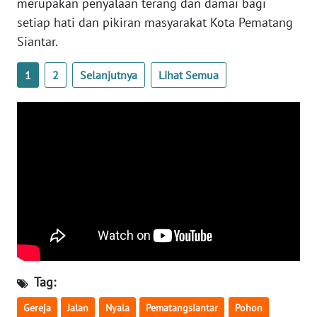
merupakan penyalaan terang dan damai bagi
NUSANTARA
setiap hati dan pikiran masyarakat Kota Pematang
Siantar.
WN
JOGJA
1
2
Selanjutnya
Lihat Semua
WN
JATIM
WN
BALI
WN
KALBAR
WN
KALTENG
Tag:
Gereja
Jalan
Nyala
Pematangsiantar
Pohon
WN