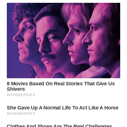
LISTRIK
WAHANA
TRAVEL
WAHANA
TV
WAHANANEWS
ID
WAHANANEWS
CO ID
WAHANANEWS
NET
WAHANA