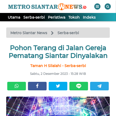
Utama
Serba-serbi
Peristiwa
Tokoh
Indeks
WAHANA
Tutup
TV
Metro Siantar News
Serba-serbi
Pohon Terang di Jalan Gereja
UTAMA
Pematang Siantar Dinyalakan
SERBA-
Taman H Silalahi - Serba-serbi
SERBI
Sabtu, 2 Desember 2023 - 15:28 WIB
PERISTIWA
TOKOH
Informasi