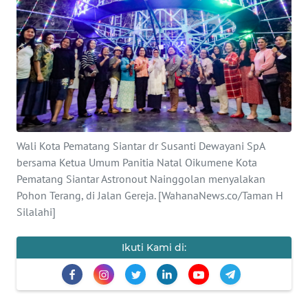
INDEKS
BERITA
KONTAK
KAMI
INFO
IKLAN
Wali Kota Pematang Siantar dr Susanti Dewayani SpA
bersama Ketua Umum Panitia Natal Oikumene Kota
TENTANG
Pematang Siantar Astronout Nainggolan menyalakan
KAMI
Pohon Terang, di Jalan Gereja. [WahanaNews.co/Taman H
Silalahi]
PEDOMAN
MEDIA
SIBER
Ikuti Kami di:
REDAKSI