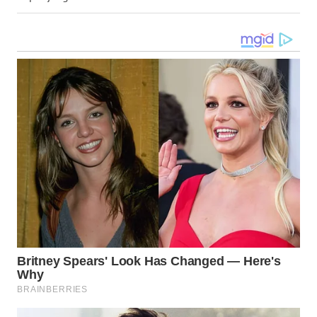
WN
TAPANULI
SELATAN
WN
TANJUNG
LESUNG
WN
KARO
WN
SIMALUNGUN
WN
LABUHANBATU
WN
TAPANULI