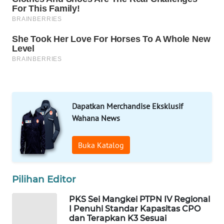
SPORT
WAHANA
UMKM
WAHANA
SELEB
Dapatkan Merchandise Eksklusif
WAHANA
Wahana News
PERSONA
Buka Katalog
WAHANA
OTOMOTIF
Pilihan Editor
WAHANA
HEALTH
PKS Sei Mangkei PTPN IV Regional
I Penuhi Standar Kapasitas CPO
dan Terapkan K3 Sesuai
WAHANA