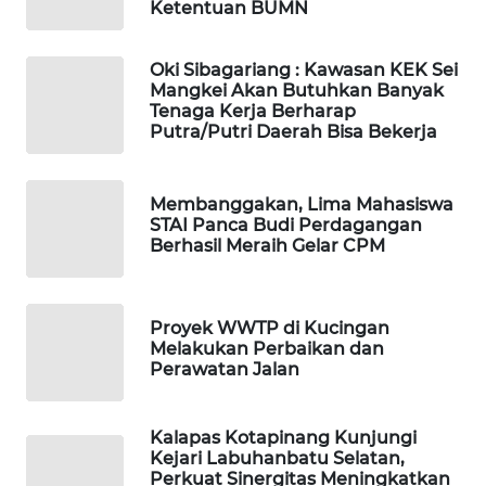
Ketentuan BUMN
DESA
WISATA
Oki Sibagariang : Kawasan KEK Sei
Mangkei Akan Butuhkan Banyak
LAPAK
Tenaga Kerja Berharap
WAHANA
Putra/Putri Daerah Bisa Bekerja
Wahana
Network
Membanggakan, Lima Mahasiswa
STAI Panca Budi Perdagangan
Berhasil Meraih Gelar CPM
KONSUMEN
LISTRIK
Proyek WWTP di Kucingan
MASYARAKAT
Melakukan Perbaikan dan
KELISTRIKAN
Perawatan Jalan
WALINKI
ID
Kalapas Kotapinang Kunjungi
Kejari Labuhanbatu Selatan,
Perkuat Sinergitas Meningkatkan