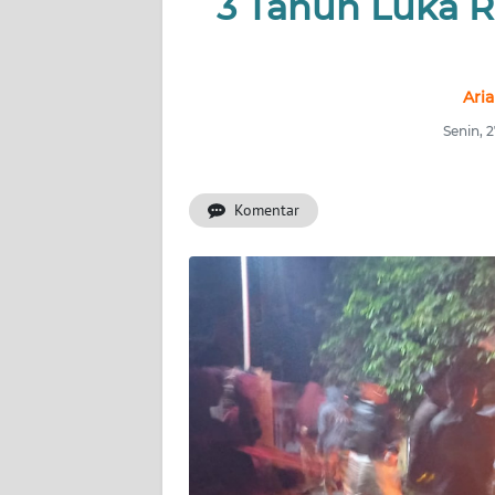
3 Tahun Luka R
BERITA
KONTAK
KAMI
Aria
Senin, 
INFO
IKLAN
Komentar
TENTANG
KAMI
PEDOMAN
MEDIA
SIBER
REDAKSI
KARIR