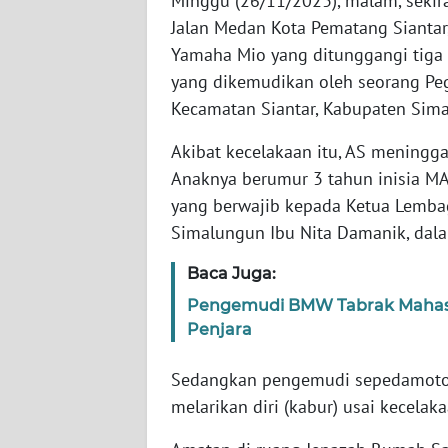
Minggu (26/11/2023), malam, seki
Jalan Medan Kota Pematang Siantar
WN
Yamaha Mio yang ditunggangi tiga 
SUMBAR
yang dikemudikan oleh seorang Pega
Kecamatan Siantar, Kabupaten Sim
WN
SUMSEL
Akibat kecelakaan itu, AS meningga
Anaknya berumur 3 tahun inisia MA
WN
yang berwajib kepada Ketua Lemba
BENGKULU
Simalungun Ibu Nita Damanik, dala
WN
Baca Juga:
LAMPUNG
Pengemudi BMW Tabrak Mahasis
Penjara
WN
JATENG
Sedangkan pengemudi sepedamotor
melarikan diri (kabur) usai kecela
WN
NUSANTARA