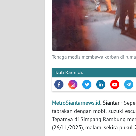
DISCLAIMER
Wahana
News
Regional
WN
Tenaga medis membawa korban di rumah 
SUMUT
Ikuti Kami di:
WN
JAKARTA
WN
MetroSiantarnews.id
, Siantar -
Seped
JABAR
tabrakan dengan mobil suzuki escu
Tepatnya di Simpang Rambung mera
WN
(26/11/2023), malam, sekira pukul
BANTEN