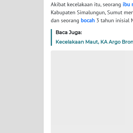
Akibat kecelakaan itu, seorang
ibu
WN
Kabupaten Simalungun, Sumut meni
NTT
dan seorang
bocah
3 tahun inisial 
WN
Baca Juga:
KEPRI
Kecelakaan Maut, KA Argo Bro
WN
PAPUA
WN
PAPUA
BARAT
WN
RIAU
WN
SERAMBI