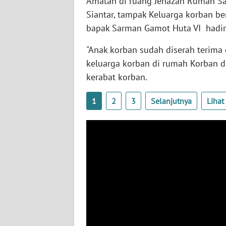
Amatan di ruang Jenazah Rumah S
Siantar, tampak Keluarga korban b
WN
bapak Sarman Gamot Huta VI hadir
JOGJA
"Anak korban sudah diserah terima 
WN
keluarga korban di rumah Korban d
JATIM
kerabat korban.
WN
1
2
3
Selanjutnya
Liha
BALI
WN
KALBAR
WN
KALTENG
WN
KALTARA