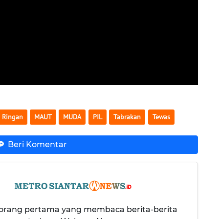
 Ringan
MAUT
MUDA
PIL
Tabrakan
Tewas
Beri Komentar
 orang pertama yang membaca berita-berita