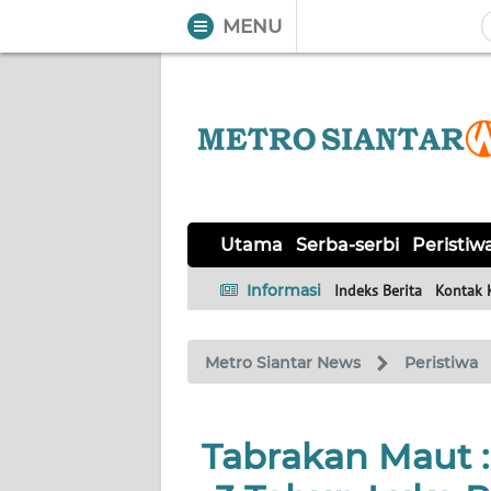
MENU
WAHANA
Tutup
TV
UTAMA
SERBA-
Utama
Serba-serbi
Peristiw
SERBI
Informasi
Indeks Berita
Kontak 
PERISTIWA
Metro Siantar News
Peristiwa
TOKOH
Informasi
Tabrakan Maut 
INDEKS