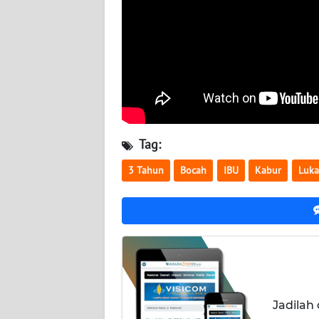
WN
KALSEL
WN
KALTIM
WN
SULSEL
Tag:
3 Tahun
Bocah
IBU
Kabur
Luka
WN
GORONTALO
WN
SULUT
WN
MALUKU
Jadilah