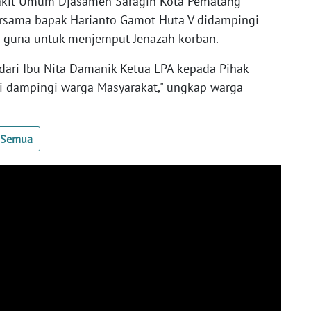
akit Umum Djasamen Saragih Kota Pematang
ersama bapak Harianto Gamot Huta V didampingi
 guna untuk menjemput Jenazah korban.
dari Ibu Nita Damanik Ketua LPA kepada Pihak
i dampingi warga Masyarakat," ungkap warga
t Semua