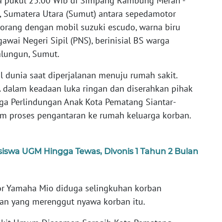
ra pukul 23.00 Wib di Simpang Rambung Merah -
, Sumatera Utara (Sumut) antara sepedamotor
orang dengan mobil suzuki escudo, warna biru
wai Negeri Sipil (PNS), berinisial BS warga
alungun, Sumut.
l dunia saat diperjalanan menuju rumah sakit.
 dalam keadaan luka ringan dan diserahkan pihak
ga Perlindungan Anak Kota Pematang Siantar-
m proses pengantaran ke rumah keluarga korban.
wa UGM Hingga Tewas, Divonis 1 Tahun 2 Bulan
 Yamaha Mio diduga selingkuhan korban
kaan yang merenggut nyawa korban itu.