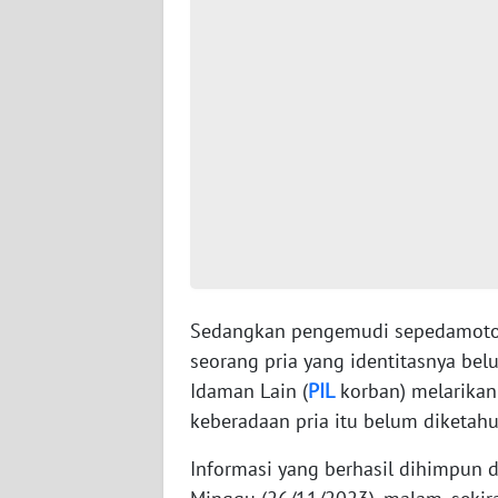
WN
JAMBI
WN
SULTRA
WN
NTB
WN
SULTENG
Sedangkan pengemudi sepedamoto
seorang pria yang identitasnya bel
WN
Idaman Lain (
PIL
korban) melarikan 
SULBAR
keberadaan pria itu belum diketahu
WN
Informasi yang berhasil dihimpun di
BABEL