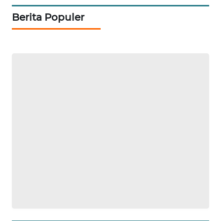
NEWS
Berita Populer
METRO
SIANTAR
NEWS
METRO
MEDAN
NEWS
METRO
JAKARTA
NEWS
KRT
NEWS
KARING