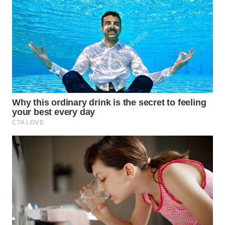
Media
Group
WAHANA
NEWS
WAHANA
TANI
WAHANA
ADVOKAT
WAHANA
INFRASTRUKTUR
WAHANA
KONSUMEN
WAHANA