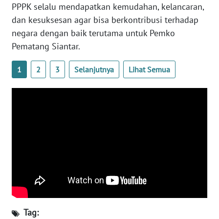
PPPK selalu mendapatkan kemudahan, kelancaran,
NUSANTARA
dan kesuksesan agar bisa berkontribusi terhadap
negara dengan baik terutama untuk Pemko
WN
JOGJA
Pematang Siantar.
1
2
3
Selanjutnya
Lihat Semua
WN
JATIM
WN
BALI
WN
KALBAR
WN
KALTENG
Tag:
WN