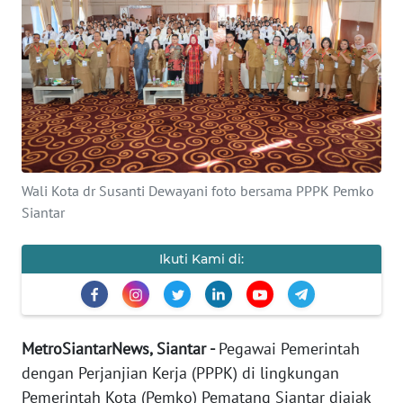
INDEKS
BERITA
KONTAK
KAMI
INFO
IKLAN
Wali Kota dr Susanti Dewayani foto bersama PPPK Pemko
Siantar
TENTANG
KAMI
Ikuti Kami di:
PEDOMAN
MEDIA
SIBER
MetroSiantarNews, Siantar -
Pegawai Pemerintah
REDAKSI
dengan Perjanjian Kerja (PPPK) di lingkungan
Pemerintah Kota (Pemko) Pematang Siantar diajak