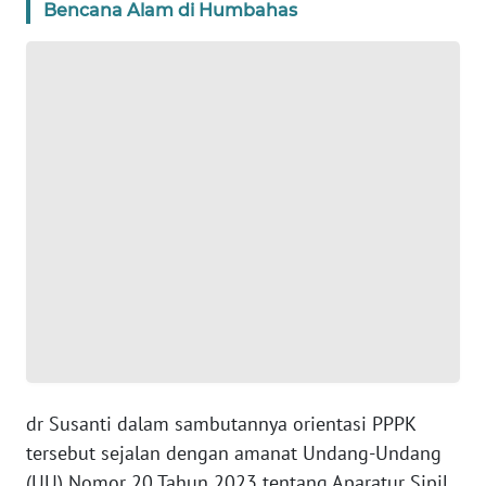
BANTEN
Bencana Alam di Humbahas
WN
NTT
WN
KEPRI
WN
PAPUA
WN
PAPUA
BARAT
WN
dr Susanti dalam sambutannya orientasi PPPK
RIAU
tersebut sejalan dengan amanat Undang-Undang
(UU) Nomor 20 Tahun 2023 tentang Aparatur Sipil