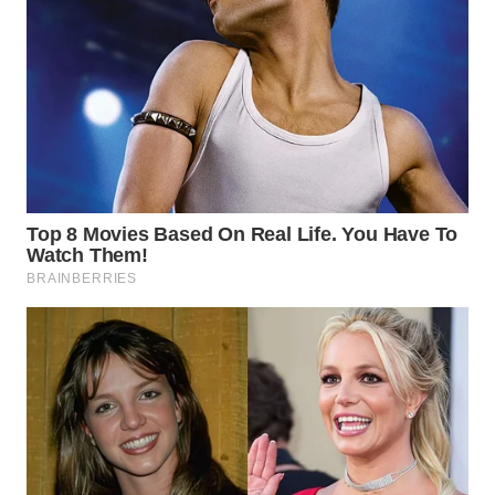
WN
BOGOR
WN
DEPOK
WN
TAPANULI
UTARA
WN
SAMOSIR
WN
PADANG
LAWAS
WN
SUMEDANG