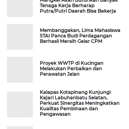
Mangkei Akan Butuhkan Banyak
MAWAKA
Tenaga Kerja Berharap
ID
Putra/Putri Daerah Bisa Bekerja
MARTABAT
NET
Membanggakan, Lima Mahasiswa
STAI Panca Budi Perdagangan
Berhasil Meraih Gelar CPM
PLN
WATCH
Proyek WWTP di Kucingan
MKLI
Melakukan Perbaikan dan
Perawatan Jalan
LPKKI
Kalapas Kotapinang Kunjungi
LKKI
Kejari Labuhanbatu Selatan,
Perkuat Sinergitas Meningkatkan
Kualitas Pembinaan dan
KOPEKLIN
Pengawasan
PORTAL