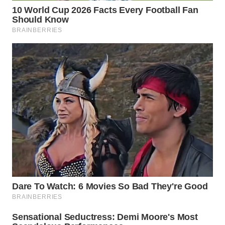
INDRAMAYU
WN
KUNINGAN
WN
MAJALENGKA
WN
SUBANG
WN
SUKABUMI
WN
PURWAKARTA
WN