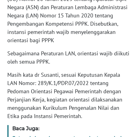
WN
Negara (ASN) dan Peraturan Lembaga Administrasi
SERAMBI
Negara (LAN) Nomor 15 Tahun 2020 tentang
Pengembangan Kompetensi PPPK. Disebutkan,
WN
JAMBI
instansi pemerintah wajib menyelenggarakan
orientasi bagi PPPK
WN
SULTRA
Sebagaimana Peraturan LAN, orientasi wajib diikuti
oleh semua PPPK.
WN
Masih kata dr Susanti, sesuai Keputusan Kepala
NTB
LAN Nomor: 289/K.1/PDP.07/2022 tentang
Pedoman Orientasi Pegawai Pemerintah dengan
WN
SULTENG
Perjanjian Kerja, kegiatan orientasi dilaksanakan
menggunakan Kurikulum Pengenalan Nilai dan
WN
Etika pada Instansi Pemerintah.
SULBAR
Baca Juga:
WN