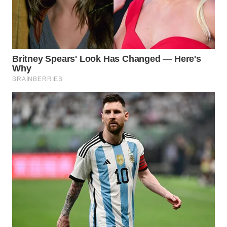
WN
CIANJUR
WN
KEPULAUAN
SERIBU
WN
TANGERANG
WN
BINJAI
WN
CIREBON
WN