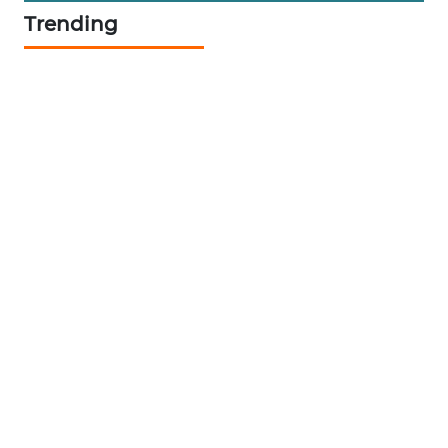
NEWS
Trending
JURNAL
MARITIM
HUMBANG
NEWS
GARONGGANG
NEWS
FISUELRI
ID
ENERGI
NEWS
CILEUNGSI
NEWS