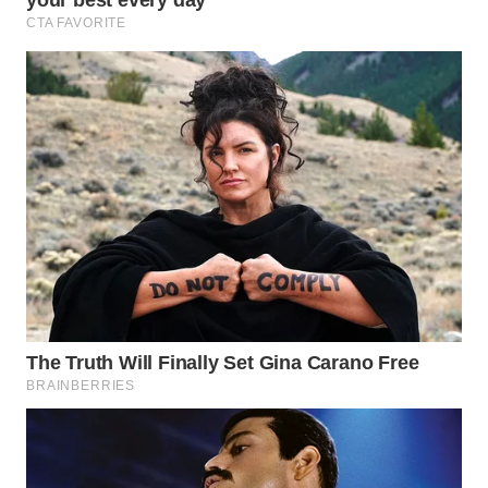
TENGAH
WN DELI
SERDANG
WN
TEBING
TINGGI
WN
PAKPAK
WN
KARAWANG
WN
BEKASI