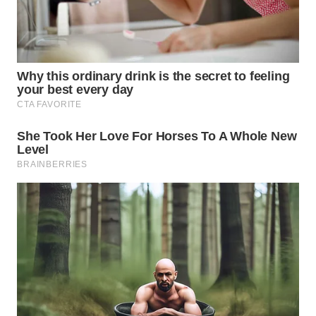
LISTRIK
WAHANA
TRAVEL
WAHANA
TV
WAHANANEWS
ID
WAHANANEWS
CO ID
WAHANANEWS
NET
WAHANA