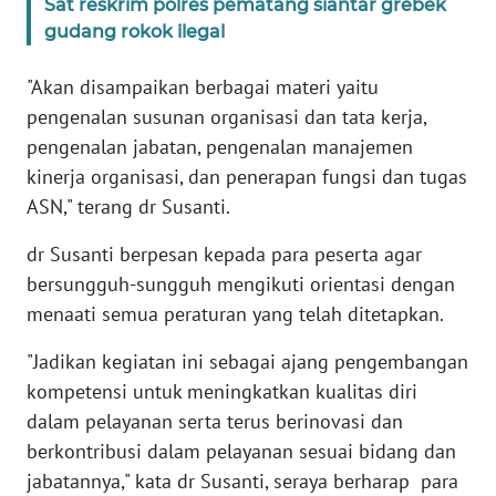
Sat reskrim polres pematang siantar grebek
BABEL
gudang rokok ilegal
WN
"Akan disampaikan berbagai materi yaitu
SUMBAR
pengenalan susunan organisasi dan tata kerja,
pengenalan jabatan, pengenalan manajemen
WN
kinerja organisasi, dan penerapan fungsi dan tugas
SUMSEL
ASN," terang dr Susanti.
WN
dr Susanti berpesan kepada para peserta agar
BENGKULU
bersungguh-sungguh mengikuti orientasi dengan
menaati semua peraturan yang telah ditetapkan.
WN
LAMPUNG
"Jadikan kegiatan ini sebagai ajang pengembangan
kompetensi untuk meningkatkan kualitas diri
WN
dalam pelayanan serta terus berinovasi dan
JATENG
berkontribusi dalam pelayanan sesuai bidang dan
jabatannya," kata dr Susanti, seraya berharap para
WN