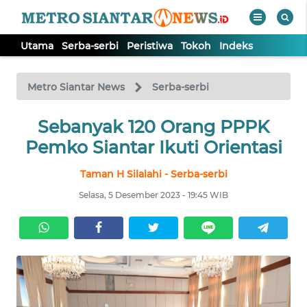
Utama
Serba-serbi
Peristiwa
Tokoh
Indeks
WAHANA
Tutup
TV
Metro Siantar News
Serba-serbi
Sebanyak 120 Orang PPPK
UTAMA
Pemko Siantar Ikuti Orientasi
SERBA-
Taman H Silalahi - Serba-serbi
SERBI
Selasa, 5 Desember 2023 - 19:45 WIB
PERISTIWA
TOKOH
Informasi