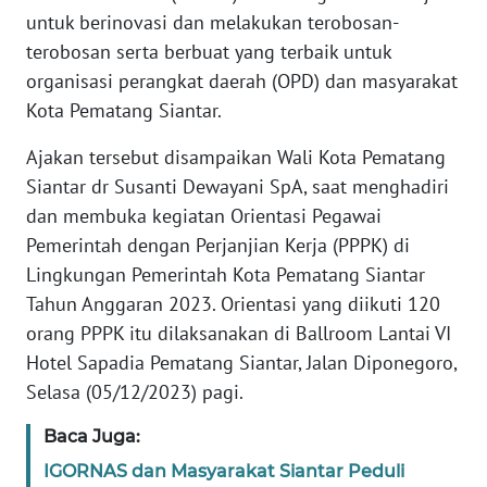
KARIR
untuk berinovasi dan melakukan terobosan-
terobosan serta berbuat yang terbaik untuk
DISCLAIMER
organisasi perangkat daerah (OPD) dan masyarakat
Kota Pematang Siantar.
Wahana
News
Ajakan tersebut disampaikan Wali Kota Pematang
Regional
Siantar dr Susanti Dewayani SpA, saat menghadiri
dan membuka kegiatan Orientasi Pegawai
WN
Pemerintah dengan Perjanjian Kerja (PPPK) di
SUMUT
Lingkungan Pemerintah Kota Pematang Siantar
Tahun Anggaran 2023. Orientasi yang diikuti 120
WN
orang PPPK itu dilaksanakan di Ballroom Lantai VI
JAKARTA
Hotel Sapadia Pematang Siantar, Jalan Diponegoro,
Selasa (05/12/2023) pagi.
WN
JABAR
Baca Juga:
IGORNAS dan Masyarakat Siantar Peduli
WN