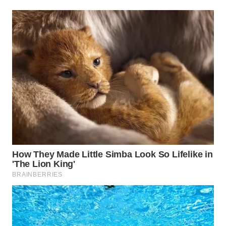
WN
NATUNA
WN
BINTAN
WN
MANDALIKA
WN
LIKUPANG
WN
LABUANBAJO
WN
BORNEO
Wahana