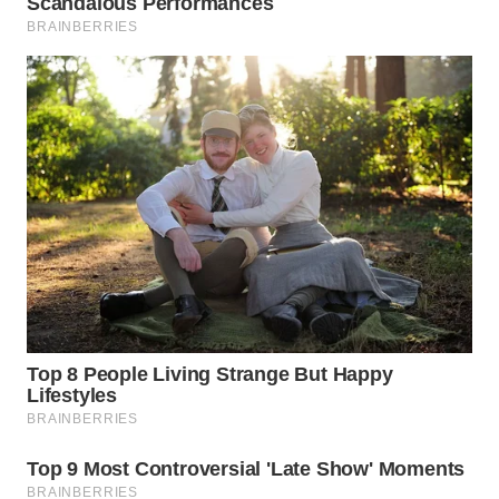
PRIANGAN
TIMUR
WN
SEMARANG
WN
SOLO
WN
BOROBUDUR
WN
MADURA
WN
SURABAYA