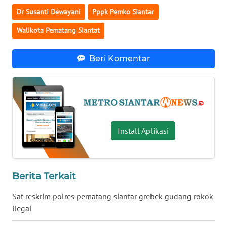
KALTARA
Dr Susanti Dewayani
Pppk Pemko Siantar
Walikota Pematang Siantat
WN
KALSEL
Beri Komentar
WN
KALTIM
WN
SULSEL
Install Aplikasi
WN
GORONTALO
Berita Terkait
WN
SULUT
Sat reskrim polres pematang siantar grebek gudang rokok
ilegal
WN