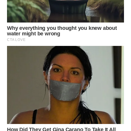
SPORT
WAHANA
UMKM
WAHANA
SELEB
WAHANA
PERSONA
WAHANA
OTOMOTIF
WAHANA
HEALTH
WAHANA