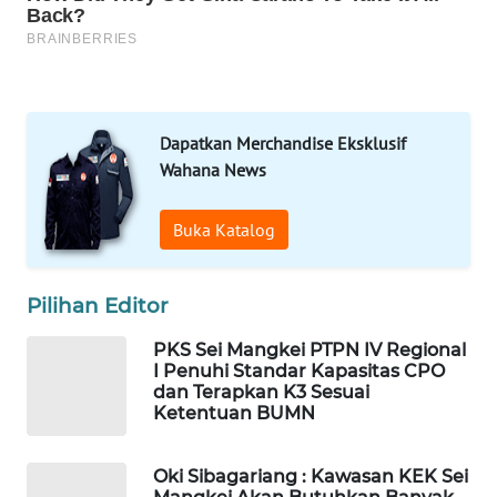
DESA
WISATA
LAPAK
WAHANA
Dapatkan Merchandise Eksklusif
Wahana News
Wahana
Network
Buka Katalog
KONSUMEN
LISTRIK
Pilihan Editor
MASYARAKAT
PKS Sei Mangkei PTPN IV Regional
KELISTRIKAN
I Penuhi Standar Kapasitas CPO
dan Terapkan K3 Sesuai
Ketentuan BUMN
WALINKI
ID
Oki Sibagariang : Kawasan KEK Sei