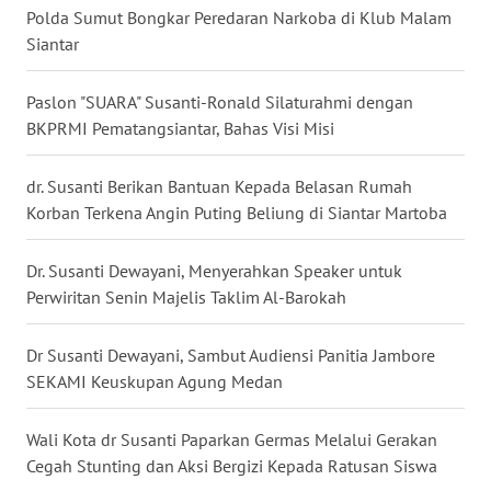
MALUKU
Polda Sumut Bongkar Peredaran Narkoba di Klub Malam
Siantar
WN
MALUT
Paslon "SUARA" Susanti-Ronald Silaturahmi dengan
BKPRMI Pematangsiantar, Bahas Visi Misi
WN
DAIRI
dr. Susanti Berikan Bantuan Kepada Belasan Rumah
Korban Terkena Angin Puting Beliung di Siantar Martoba
WN
DANAU
Dr. Susanti Dewayani, Menyerahkan Speaker untuk
TOBA
Perwiritan Senin Majelis Taklim Al-Barokah
WN
Dr Susanti Dewayani, Sambut Audiensi Panitia Jambore
NIAS
SEKAMI Keuskupan Agung Medan
WN
LANGKAT
Wali Kota dr Susanti Paparkan Germas Melalui Gerakan
Cegah Stunting dan Aksi Bergizi Kepada Ratusan Siswa