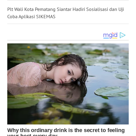
WN
TAPANULI
Plt Wali Kota Pematang Siantar Hadiri Sosialisasi dan Uji
SELATAN
Coba Aplikasi SIKEMAS
WN
TANJUNG
LESUNG
WN
KARO
WN
SIMALUNGUN
WN
LABUHANBATU
WN
TAPANULI