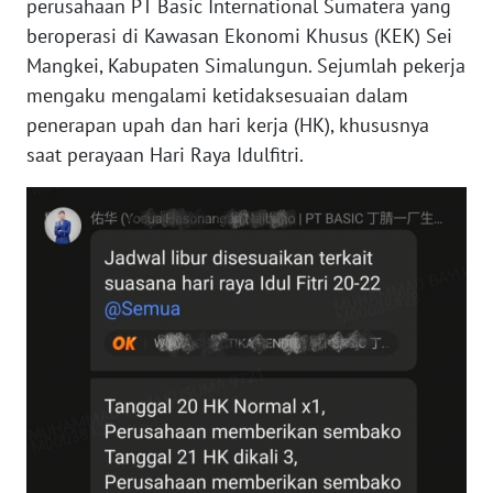
perusahaan PT Basic International Sumatera yang
KARIR
beroperasi di Kawasan Ekonomi Khusus (KEK) Sei
Mangkei, Kabupaten Simalungun. Sejumlah pekerja
DISCLAIMER
mengaku mengalami ketidaksesuaian dalam
penerapan upah dan hari kerja (HK), khususnya
Wahana
saat perayaan Hari Raya Idulfitri.
News
Regional
WN
SUMUT
WN
JAKARTA
WN
JABAR
WN