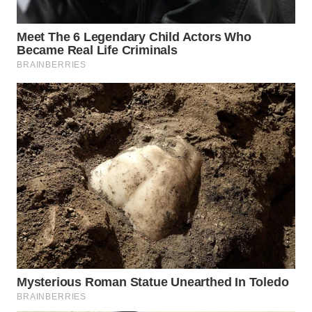
MAWAKA
ID
MARTABAT
NET
PLN
WATCH
MKLI
LPKKI
LKKI
KOPEKLIN
PORTAL