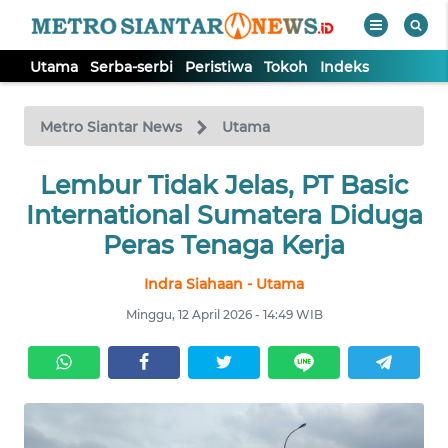
Utama
Serba-serbi
Peristiwa
Tokoh
Indeks
WAHANA
Tutup
TV
Metro Siantar News
Utama
Lembur Tidak Jelas, PT Basic
UTAMA
International Sumatera Diduga
SERBA-
Peras Tenaga Kerja
SERBI
Indra Siahaan - Utama
PERISTIWA
Minggu, 12 April 2026 - 14:49 WIB
TOKOH
Informasi