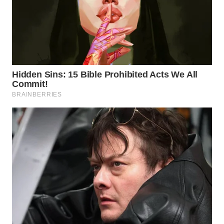
DESA
WISATA
LAPAK
WAHANA
Wahana
Network
KONSUMEN
LISTRIK
MASYARAKAT
KELISTRIKAN
WALINKI
ID