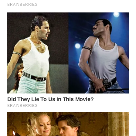
WN
BOGOR
WN
DEPOK
WN
TAPANULI
UTARA
WN
SAMOSIR
WN
PADANG
LAWAS
WN
SUMEDANG