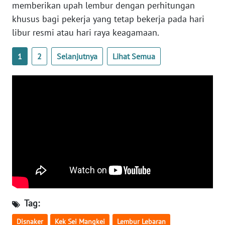
memberikan upah lembur dengan perhitungan
KALTARA
khusus bagi pekerja yang tetap bekerja pada hari
libur resmi atau hari raya keagamaan.
WN
KALSEL
1
2
Selanjutnya
Lihat Semua
WN
KALTIM
WN
SULSEL
WN
GORONTALO
WN
SULUT
Tag:
WN
Disnaker
Kek Sei Mangkei
Lembur Lebaran