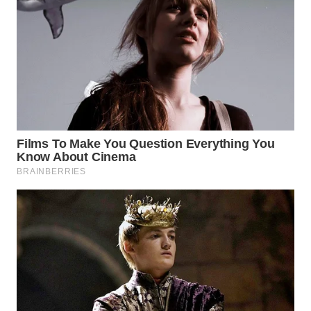
WN
NATUNA
WN
BINTAN
WN
MANDALIKA
WN
LIKUPANG
WN
LABUANBAJO
WN
BORNEO
Wahana