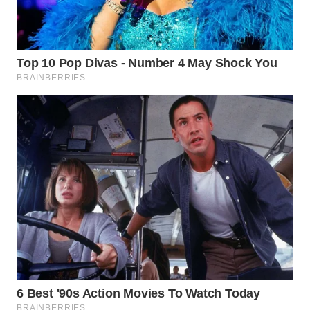
INDRAMAYU
WN
KUNINGAN
WN
MAJALENGKA
WN
SUBANG
WN
SUKABUMI
WN
PURWAKARTA
WN