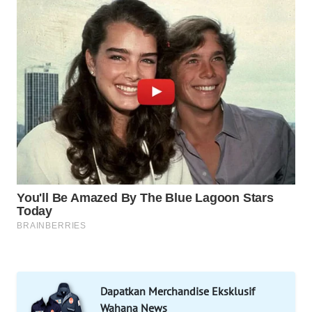
KONSUMEN
FORWAMKI
ALPERKLINAS
FORJASIDA
TAMBANG
NEWS
SITUNGIR
NEWS
SIDIKALANG
NEWS
Dapatkan Merchandise Eksklusif
Wahana News
SIBARAGAS