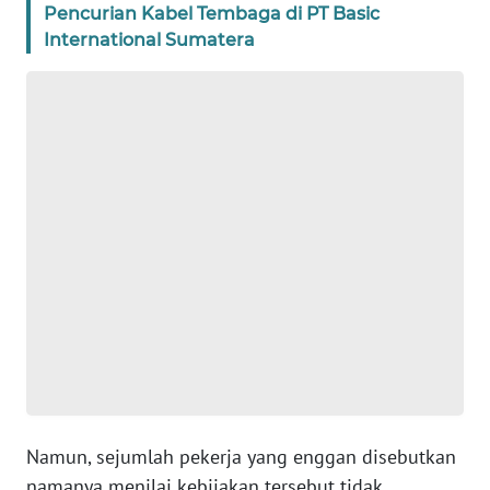
WN
Pencurian Kabel Tembaga di PT Basic
SERAMBI
International Sumatera
WN
JAMBI
WN
SULTRA
WN
NTB
WN
SULTENG
WN
SULBAR
Namun, sejumlah pekerja yang enggan disebutkan
namanya menilai kebijakan tersebut tidak
WN