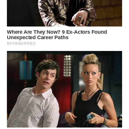
Media
Group
WAHANA
NEWS
WAHANA
TANI
WAHANA
ADVOKAT
WAHANA
INFRASTRUKTUR
WAHANA
KONSUMEN
WAHANA