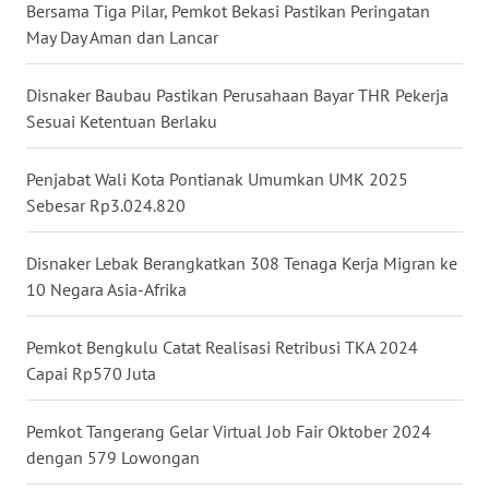
WN
Bersama Tiga Pilar, Pemkot Bekasi Pastikan Peringatan
TAPANULI
May Day Aman dan Lancar
SELATAN
Disnaker Baubau Pastikan Perusahaan Bayar THR Pekerja
WN
Sesuai Ketentuan Berlaku
TANJUNG
LESUNG
Penjabat Wali Kota Pontianak Umumkan UMK 2025
Sebesar Rp3.024.820
WN
KARO
Disnaker Lebak Berangkatkan 308 Tenaga Kerja Migran ke
10 Negara Asia-Afrika
WN
SIMALUNGUN
Pemkot Bengkulu Catat Realisasi Retribusi TKA 2024
Capai Rp570 Juta
WN
LABUHANBATU
Pemkot Tangerang Gelar Virtual Job Fair Oktober 2024
WN
dengan 579 Lowongan
TAPANULI