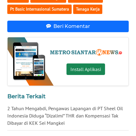
MALUKU
Pt Basic Internasional Sumatera
Tenaga Kerja
WN
MALUT
Beri Komentar
WN
DAIRI
WN
Install Aplikasi
DANAU
TOBA
WN
Berita Terkait
NIAS
2 Tahun Mengabdi, Pengawas Lapangan di PT Sheel Oil
WN
Indonesia Diduga “Dizalimi” THR dan Kompensasi Tak
LANGKAT
Dibayar di KEK Sei Mangkei