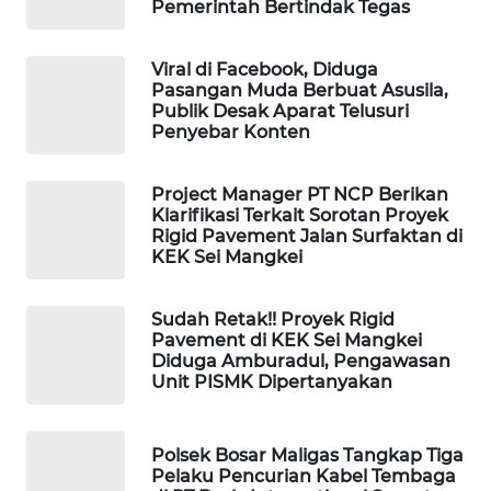
NEWS
Pemerintah Bertindak Tegas
JURNAL
Viral di Facebook, Diduga
MARITIM
Pasangan Muda Berbuat Asusila,
Publik Desak Aparat Telusuri
Penyebar Konten
HUMBANG
NEWS
Project Manager PT NCP Berikan
Klarifikasi Terkait Sorotan Proyek
GARONGGANG
Rigid Pavement Jalan Surfaktan di
NEWS
KEK Sei Mangkei
FISUELRI
Sudah Retak!! Proyek Rigid
ID
Pavement di KEK Sei Mangkei
Diduga Amburadul, Pengawasan
Unit PISMK Dipertanyakan
ENERGI
NEWS
Polsek Bosar Maligas Tangkap Tiga
CILEUNGSI
Pelaku Pencurian Kabel Tembaga
NEWS