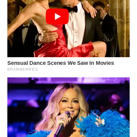
WN
CIANJUR
WN
KEPULAUAN
SERIBU
WN
TANGERANG
WN
BINJAI
WN
CIREBON
WN