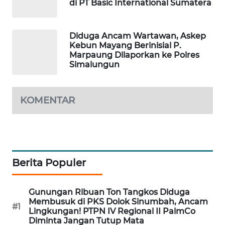
di PT Basic International Sumatera
BERKAT
Diduga Ancam Wartawan, Askep
NEWS
Kebun Mayang Berinisial P.
Marpaung Dilaporkan ke Polres
BERAMPU
Simalungun
NEWS
KOMENTAR
ANUGERAH
NEWS
AKHLAK
ID
Berita Populer
PERAPKI
NEWS
Gunungan Ribuan Ton Tangkos Diduga
Membusuk di PKS Dolok Sinumbah, Ancam
#1
Lingkungan! PTPN IV Regional II PalmCo
SONYA
Diminta Jangan Tutup Mata
ASA