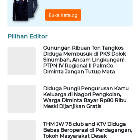
NEWS
Buka Katalog
METRO
SIANTAR
NEWS
Pilihan Editor
Gunungan Ribuan Ton Tangkos
METRO
Diduga Membusuk di PKS Dolok
MEDAN
Sinumbah, Ancam Lingkungan!
NEWS
PTPN IV Regional II PalmCo
Diminta Jangan Tutup Mata
METRO
JAKARTA
Diduga Pungli Pengurusan Kartu
Keluarga di Nagori Pengkolan,
NEWS
Warga Diminta Bayar Rp80 Ribu
Meski Dijanjikan Gratis
KRT
NEWS
THM JW 78 club and KTV Diduga
Bebas Beroperasi di Perdagangan,
KARING
Tokoh Masyarakat Desak