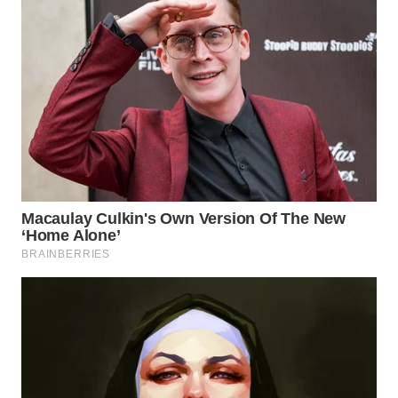
SPORT
WAHANA
UMKM
WAHANA
SELEB
WAHANA
PERSONA
WAHANA
OTOMOTIF
WAHANA
HEALTH
WAHANA