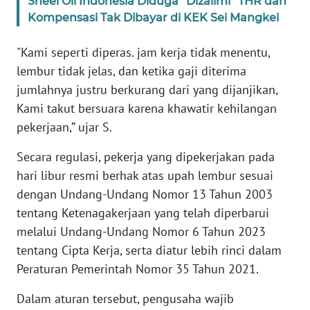
Sheel Oil Indonesia Diduga “Dizalimi” THR dan
NUSANTARA
Kompensasi Tak Dibayar di KEK Sei Mangkei
WN
"Kami seperti diperas. jam kerja tidak menentu,
JOGJA
lembur tidak jelas, dan ketika gaji diterima
jumlahnya justru berkurang dari yang dijanjikan,
WN
Kami takut bersuara karena khawatir kehilangan
JATIM
pekerjaan,” ujar S.
WN
Secara regulasi, pekerja yang dipekerjakan pada
BALI
hari libur resmi berhak atas upah lembur sesuai
dengan Undang-Undang Nomor 13 Tahun 2003
WN
tentang Ketenagakerjaan yang telah diperbarui
KALBAR
melalui Undang-Undang Nomor 6 Tahun 2023
tentang Cipta Kerja, serta diatur lebih rinci dalam
WN
KALTENG
Peraturan Pemerintah Nomor 35 Tahun 2021.
Dalam aturan tersebut, pengusaha wajib
WN