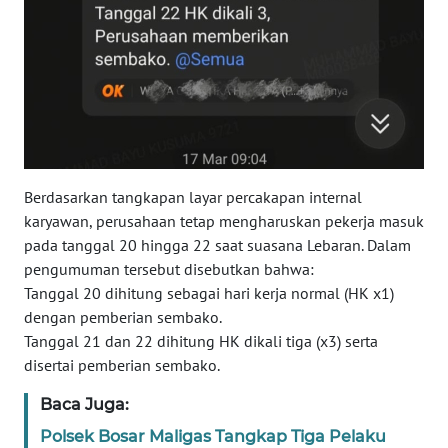
BANTEN
WN
NTT
WN
KEPRI
Berdasarkan tangkapan layar percakapan internal
WN
karyawan, perusahaan tetap mengharuskan pekerja masuk
PAPUA
pada tanggal 20 hingga 22 saat suasana Lebaran. Dalam
pengumuman tersebut disebutkan bahwa:
WN
Tanggal 20 dihitung sebagai hari kerja normal (HK x1)
PAPUA
dengan pemberian sembako.
BARAT
Tanggal 21 dan 22 dihitung HK dikali tiga (x3) serta
disertai pemberian sembako.
WN
RIAU
Baca Juga:
Polsek Bosar Maligas Tangkap Tiga Pelaku