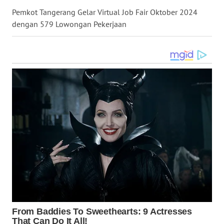
TENGAH
Pemkot Tangerang Gelar Virtual Job Fair Oktober 2024
dengan 579 Lowongan Pekerjaan
WN DELI
SERDANG
WN
TEBING
TINGGI
WN
PAKPAK
WN
KARAWANG
WN
BEKASI