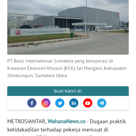
INDEKS
BERITA
KONTAK
KAMI
INFO
IKLAN
PT Basic International Sumatera yang beroperasi di
Kawasan Ekonomi Khusus (KEK) Sei Mangkei, Kabupaten
TENTANG
Simalungun, Sumatera Utara.
KAMI
Ikuti Kami di:
PEDOMAN
MEDIA
SIBER
METROSIANTAR,
WahanaNews.co
- Dugaan praktik
REDAKSI
ketidakadilan terhadap pekerja mencuat di