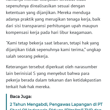
BABEL
sepenuhnya direalisasikan sesuai dengan
ketentuan yang dijanjikan. Mereka menduga
WN
adanya praktik yang merugikan tenaga kerja, baik
SUMBAR
dari sisi transparansi perhitungan upah maupun
kompensasi kerja pada hari libur keagamaan.
WN
SUMSEL
"Kami tetap bekerja saat lebaran, tetapi hak yang
dijanjikan tidak sepenuhnya kami terima,” ungkap
WN
salah seorang pekerja.
BENGKULU
Keterangan tersebut diperkuat oleh narasumber
WN
lain berinisial S yang menyebut bahwa para
LAMPUNG
pekerja berada dalam tekanan dan ketidakpastian
terkait hak-hak mereka.
WN
JATENG
Baca Juga:
2 Tahun Mengabdi, Pengawas Lapangan di PT
WN