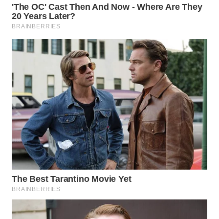
LISTRIK
WAHANA
TRAVEL
WAHANA
TV
WAHANANEWS
ID
WAHANANEWS
CO ID
WAHANANEWS
NET
WAHANA