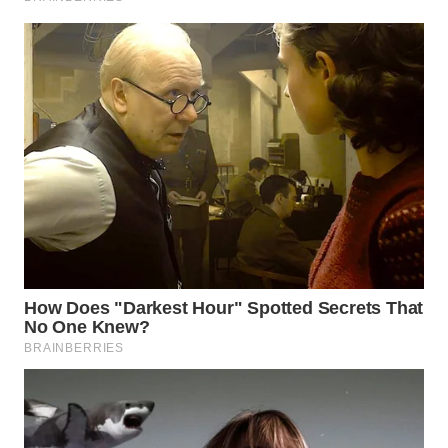
PRIANGAN
TIMUR
WN
SEMARANG
WN
SOLO
WN
BOROBUDUR
WN
MADURA
WN
SURABAYA