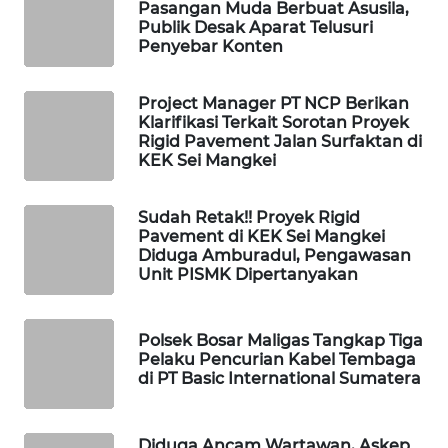
NEWS
Pasangan Muda Berbuat Asusila,
Publik Desak Aparat Telusuri
Penyebar Konten
JURNAL
MARITIM
Project Manager PT NCP Berikan
Klarifikasi Terkait Sorotan Proyek
HUMBANG
Rigid Pavement Jalan Surfaktan di
NEWS
KEK Sei Mangkei
GARONGGANG
Sudah Retak!! Proyek Rigid
NEWS
Pavement di KEK Sei Mangkei
Diduga Amburadul, Pengawasan
Unit PISMK Dipertanyakan
FISUELRI
ID
Polsek Bosar Maligas Tangkap Tiga
ENERGI
Pelaku Pencurian Kabel Tembaga
NEWS
di PT Basic International Sumatera
CILEUNGSI
Diduga Ancam Wartawan, Askep
NEWS