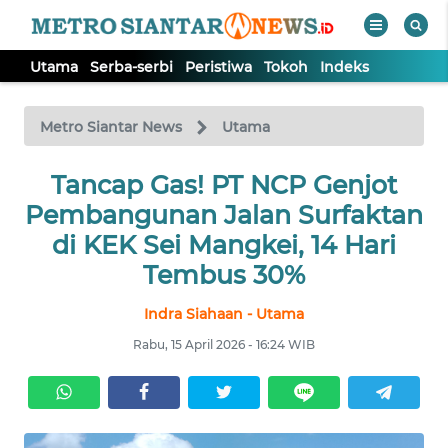
Utama
Serba-serbi
Peristiwa
Tokoh
Indeks
WAHANA
Tutup
TV
Metro Siantar News
Utama
Tancap Gas! PT NCP Genjot
UTAMA
Pembangunan Jalan Surfaktan
SERBA-
di KEK Sei Mangkei, 14 Hari
SERBI
Tembus 30%
Indra Siahaan - Utama
PERISTIWA
Rabu, 15 April 2026 - 16:24 WIB
TOKOH
Informasi