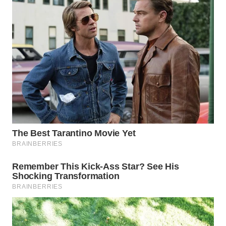
MAWAKA
ID
MARTABAT
NET
PLN
WATCH
MKLI
LPKKI
LKKI
KOPEKLIN
PORTAL