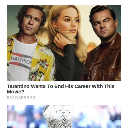
INDRAMAYU
WN
KUNINGAN
WN
MAJALENGKA
WN
SUBANG
WN
SUKABUMI
WN
PURWAKARTA
WN