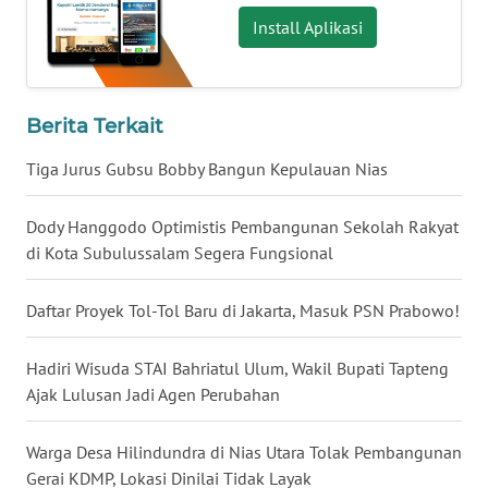
WN
Install Aplikasi
TAPANULI
SELATAN
WN
Berita Terkait
TANJUNG
LESUNG
Tiga Jurus Gubsu Bobby Bangun Kepulauan Nias
WN
Dody Hanggodo Optimistis Pembangunan Sekolah Rakyat
KARO
di Kota Subulussalam Segera Fungsional
WN
Daftar Proyek Tol-Tol Baru di Jakarta, Masuk PSN Prabowo!
SIMALUNGUN
Hadiri Wisuda STAI Bahriatul Ulum, Wakil Bupati Tapteng
WN
Ajak Lulusan Jadi Agen Perubahan
LABUHANBATU
Warga Desa Hilindundra di Nias Utara Tolak Pembangunan
WN
TAPANULI
Gerai KDMP, Lokasi Dinilai Tidak Layak