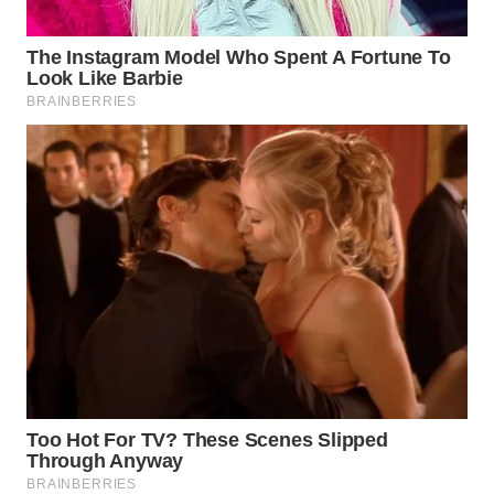
WN
CIANJUR
WN
KEPULAUAN
SERIBU
WN
TANGERANG
WN
BINJAI
WN
CIREBON
WN