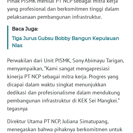
Pihak PISMK menilai PT NCP sebagai mitra kerja
NUSANTARA
yang profesional dan berkomitmen tinggi dalam
pelaksanaan pembangunan infrastruktur.
WN
JOGJA
Baca Juga:
Tiga Jurus Gubsu Bobby Bangun Kepulauan
WN
Nias
JATIM
Perwakilan dari Unit PISMK, Sony Abimayu Tarigan,
WN
menyampaikan, “Kami sangat mengapresiasi
BALI
kinerja PT NCP sebagai mitra kerja. Progres yang
dicapai dalam waktu singkat menunjukkan
WN
dedikasi dan profesionalisme dalam mendukung
KALBAR
pembangunan infrastruktur di KEK Sei Mangkei.”
tegasnya
WN
KALTENG
Direktur Utama PT NCP, Juliana Simatupang,
menegaskan bahwa pihaknya berkomitmen untuk
WN