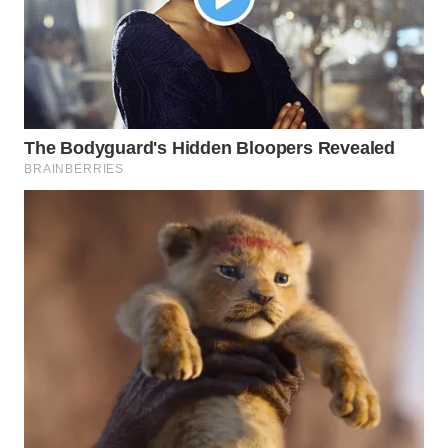
SPORT
WAHANA
UMKM
WAHANA
SELEB
WAHANA
PERSONA
WAHANA
OTOMOTIF
WAHANA
HEALTH
WAHANA