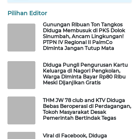
NEWS
Pilihan Editor
METRO
Gunungan Ribuan Ton Tangkos
SIANTAR
Diduga Membusuk di PKS Dolok
NEWS
Sinumbah, Ancam Lingkungan!
PTPN IV Regional II PalmCo
Diminta Jangan Tutup Mata
METRO
MEDAN
NEWS
Diduga Pungli Pengurusan Kartu
Keluarga di Nagori Pengkolan,
Warga Diminta Bayar Rp80 Ribu
METRO
Meski Dijanjikan Gratis
JAKARTA
NEWS
THM JW 78 club and KTV Diduga
Bebas Beroperasi di Perdagangan,
KRT
Tokoh Masyarakat Desak
NEWS
Pemerintah Bertindak Tegas
KARING
Viral di Facebook, Diduga