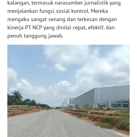
WN
kalangan, termasuk narasumber jurnalistik yang
SERAMBI
menjalankan fungsi sosial kontrol. Mereka
mengaku sangat senang dan terkesan dengan
WN
kinerja PT NCP yang dinilai cepat, efektif, dan
JAMBI
penuh tanggung jawab.
WN
SULTRA
WN
NTB
WN
SULTENG
WN
SULBAR
WN