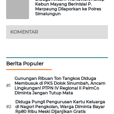
Kebun Mayang Berinisial P.
Marpaung Dilaporkan ke Polres
BERKAT
Simalungun
NEWS
KOMENTAR
BERAMPU
NEWS
ANUGERAH
NEWS
Berita Populer
AKHLAK
ID
Gunungan Ribuan Ton Tangkos Diduga
Membusuk di PKS Dolok Sinumbah, Ancam
#1
Lingkungan! PTPN IV Regional II PalmCo
PERAPKI
Diminta Jangan Tutup Mata
NEWS
Diduga Pungli Pengurusan Kartu Keluarga
#2
di Nagori Pengkolan, Warga Diminta Bayar
SONYA
Rp80 Ribu Meski Dijanjikan Gratis
ASA