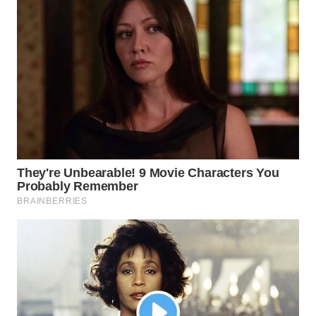
LISTRIK
WAHANA
TRAVEL
WAHANA
TV
WAHANANEWS
ID
WAHANANEWS
CO ID
WAHANANEWS
NET
WAHANA