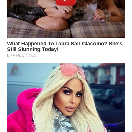
WN
BOGOR
WN
DEPOK
WN
TAPANULI
UTARA
WN
SAMOSIR
WN
PADANG
LAWAS
WN
SUMEDANG