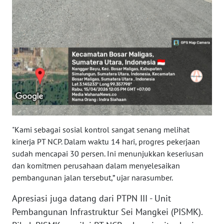
BABEL
WN
SUMBAR
WN
SUMSEL
WN
BENGKULU
"Kami sebagai sosial kontrol sangat senang melihat
kinerja PT NCP. Dalam waktu 14 hari, progres pekerjaan
WN
sudah mencapai 30 persen. Ini menunjukkan keseriusan
LAMPUNG
dan komitmen perusahaan dalam menyelesaikan
pembangunan jalan tersebut,” ujar narasumber.
WN
JATENG
Apresiasi juga datang dari PTPN III - Unit
Pembangunan Infrastruktur Sei Mangkei (PISMK).
WN