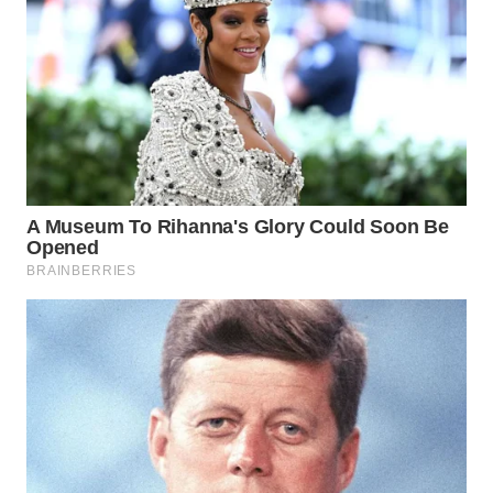
PRIANGAN
TIMUR
WN
SEMARANG
WN
SOLO
WN
BOROBUDUR
WN
MADURA
WN
SURABAYA