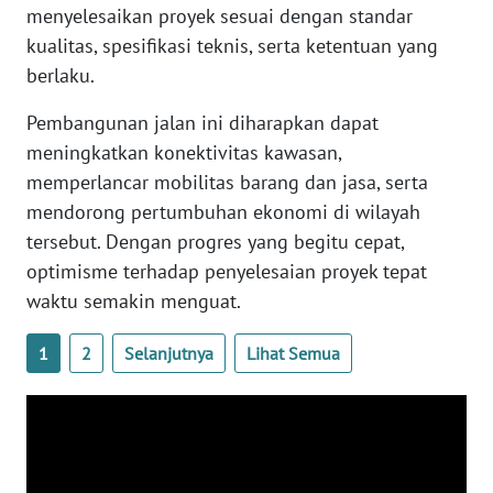
KALTARA
menyelesaikan proyek sesuai dengan standar
kualitas, spesifikasi teknis, serta ketentuan yang
WN
berlaku.
KALSEL
Pembangunan jalan ini diharapkan dapat
meningkatkan konektivitas kawasan,
WN
KALTIM
memperlancar mobilitas barang dan jasa, serta
mendorong pertumbuhan ekonomi di wilayah
WN
tersebut. Dengan progres yang begitu cepat,
SULSEL
optimisme terhadap penyelesaian proyek tepat
waktu semakin menguat.
WN
GORONTALO
1
2
Selanjutnya
Lihat Semua
WN
SULUT
WN