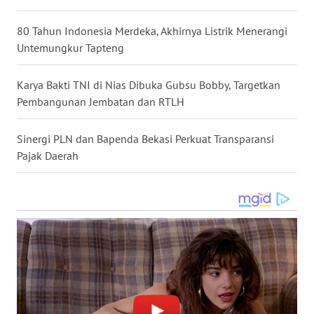
TENGAH
80 Tahun Indonesia Merdeka, Akhirnya Listrik Menerangi
WN DELI
Untemungkur Tapteng
SERDANG
Karya Bakti TNI di Nias Dibuka Gubsu Bobby, Targetkan
WN
Pembangunan Jembatan dan RTLH
TEBING
TINGGI
Sinergi PLN dan Bapenda Bekasi Perkuat Transparansi
Pajak Daerah
WN
PAKPAK
WN
KARAWANG
WN
BEKASI