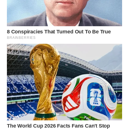
WN
NATUNA
WN
BINTAN
WN
MANDALIKA
WN
LIKUPANG
WN
LABUANBAJO
WN
BORNEO
Wahana