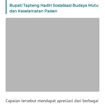
BANTEN
Bupati Tapteng Hadiri Sosialisasi Budaya Mutu
dan Keselamatan Pasien
WN
NTT
WN
KEPRI
WN
PAPUA
WN
PAPUA
BARAT
WN
RIAU
Capaian tersebut mendapat apresiasi dari berbagai