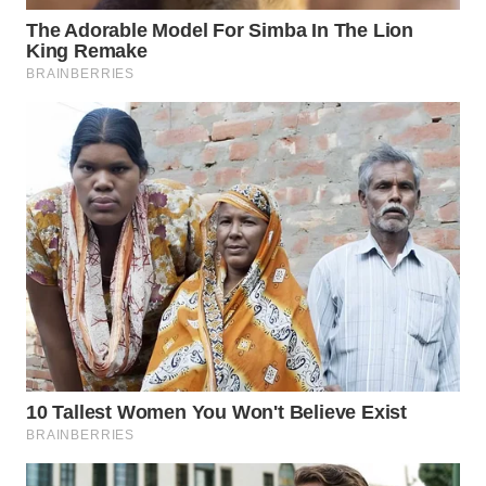
DESA
WISATA
LAPAK
WAHANA
Wahana
Network
KONSUMEN
LISTRIK
MASYARAKAT
KELISTRIKAN
WALINKI
ID