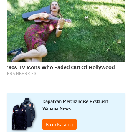
KONSUMEN
FORWAMKI
ALPERKLINAS
FORJASIDA
TAMBANG
NEWS
SITUNGIR
NEWS
Dapatkan Merchandise Eksklusif
Wahana News
SIDIKALANG
NEWS
Buka Katalog
SIBARAGAS