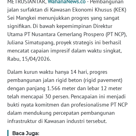
METROSIANTAR,
WahanaNews.co
- Pembangunan
KARIR
jalan surfaktan di Kawasan Ekonomi Khusus (KEK)
Sei Mangkei menunjukkan progres yang sangat
DISCLAIMER
signifikan. Di bawah kepemimpinan Direktur
Utama PT Nusantara Cemerlang Prospero (PT NCP),
Wahana
Juliana Simatupang, proyek strategis ini berhasil
News
Regional
mencatat capaian impresif dalam waktu singkat,
Rabu, 15/04/2026.
WN
SUMUT
Dalam kurun waktu hanya 14 hari, progres
pembangunan jalan rigid beton (rigid pavement)
WN
dengan panjang 1.566 meter dan lebar 12 meter
JAKARTA
telah mencapai 30 persen. Pencapaian ini menjadi
bukti nyata komitmen dan profesionalisme PT NCP
WN
dalam mendukung percepatan pembangunan
JABAR
infrastruktur di Kawasan industri tersebut.
WN
Baca Juga: