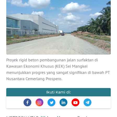
INDEKS
BERITA
KONTAK
KAMI
INFO
IKLAN
Proyek rigid beton pembangunan jalan surfaktan di
TENTANG
Kawasan Ekonomi Khusus (KEK) Sei Mangkei
KAMI
menunjukkan progres yang sangat signifikan di bawah PT
Nusantara Cemerlang Prospero.
PEDOMAN
MEDIA
Ikuti Kami di:
SIBER
REDAKSI