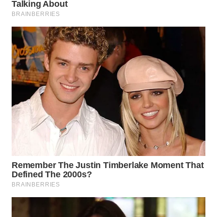
Media
Group
WAHANA
NEWS
WAHANA
TANI
WAHANA
ADVOKAT
WAHANA
INFRASTRUKTUR
WAHANA
KONSUMEN
WAHANA