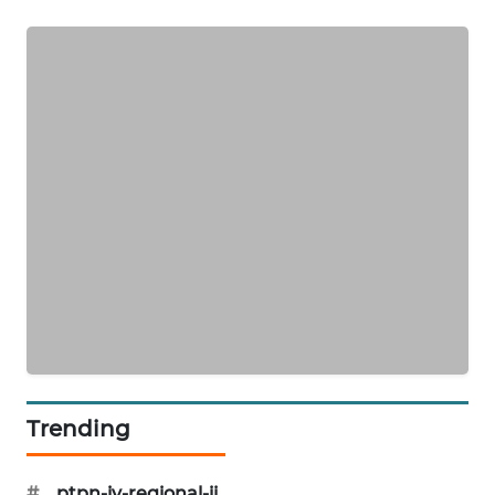
NEWS
Trending
#
ptpn-iv-regional-ii