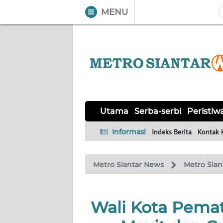
MENU
WAHANA
Tutup
TV
UTAMA
SERBA-
Utama
Serba-serbi
Peristiw
SERBI
Informasi
Indeks Berita
Kontak 
PERISTIWA
Metro Siantar News
Metro Sian
TOKOH
Informasi
Wali Kota Pemat
INDEKS