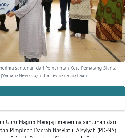
nerima santunan dari Pemerintah Kota Pematang Siantar
h. [WahanaNews.co/Indra Lesmana Siahaan]
dan Guru Magrib Mengaji menerima santunan dari
dan Pimpinan Daerah Nasyiatul Aisyiyah (PD-NA)