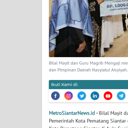
DISCLAIMER
Wahana
News
Regional
WN
SUMUT
Bilal Mayit dan Guru Magrib Mengaji me
dan Pimpinan Daerah Nasyiatul Aisyiya
WN
JAKARTA
Ikuti Kami di:
WN
JABAR
MetroSiantarNews.id
-
Bilal Mayit 
WN
Pemerintah Kota Pematang Siantar 
BANTEN