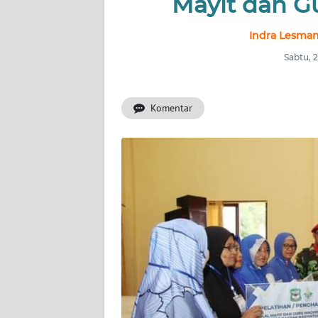
Mayit dan G
BERITA
Indra Lesman
KONTAK
KAMI
Sabtu, 
INFO
Komentar
IKLAN
TENTANG
KAMI
PEDOMAN
MEDIA
SIBER
REDAKSI
KARIR