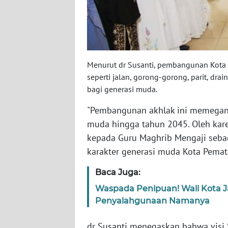
WN
JOGJA
WN
Menurut dr Susanti, pembangunan Kota
JATIM
seperti jalan, gorong-gorong, parit, dr
bagi generasi muda.
WN
BALI
"Pembangunan akhlak ini memegang
muda hingga tahun 2045. Oleh kare
WN
kepada Guru Maghrib Mengaji seb
KALBAR
karakter generasi muda Kota Pemat
WN
Baca Juga:
KALTENG
Waspada Penipuan! Wali Kota J
Penyalahgunaan Namanya
WN
KALTARA
dr Susanti menegaskan bahwa visi 