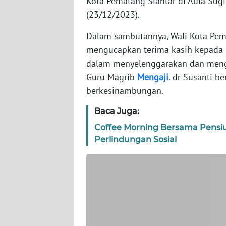
Kota Pematang Siantar di Aula Sug
WN
(23/12/2023).
NTT
Dalam sambutannya, Wali Kota Pem
mengucapkan terima kasih kepada 
WN
KEPRI
dalam menyelenggarakan dan mengin
Guru Magrib
Mengaji
. dr Susanti b
WN
berkesinambungan.
PAPUA
Baca Juga:
WN
Coffee Morning Bersama Pensi
PAPUA
Perlindungan Sosial
BARAT
WN
RIAU
WN
SERAMBI