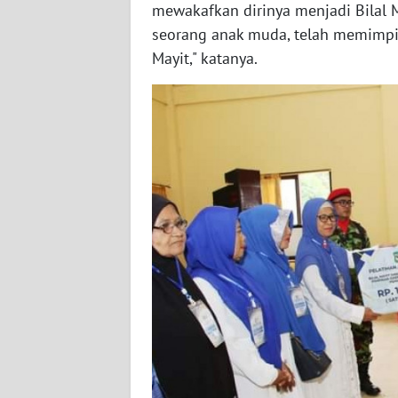
mewakafkan dirinya menjadi Bilal Ma
seorang anak muda, telah memimpin
WN
SUMBAR
Mayit," katanya.
WN
SUMSEL
WN
BENGKULU
WN
LAMPUNG
WN
JATENG
WN
NUSANTARA