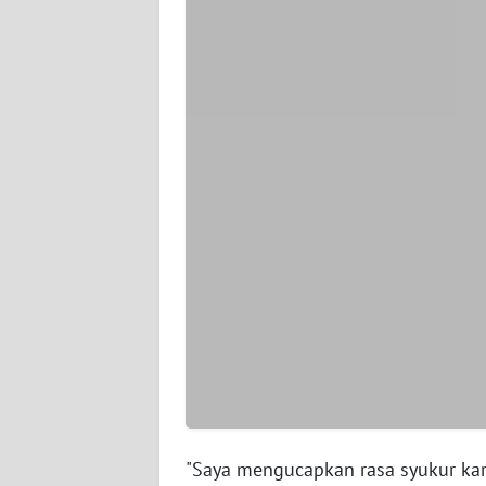
WN
JAMBI
WN
SULTRA
WN
NTB
WN
SULTENG
WN
SULBAR
WN
"Saya mengucapkan rasa syukur kar
BABEL