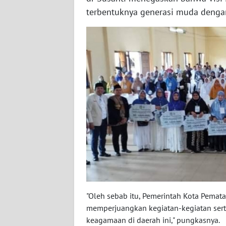
terbentuknya generasi muda dengan
WN
KALSEL
WN
KALTIM
WN
SULSEL
WN
GORONTALO
WN
SULUT
"Oleh sebab itu, Pemerintah Kota Pemat
WN
memperjuangkan kegiatan-kegiatan sert
MALUKU
keagamaan di daerah ini," pungkasnya.