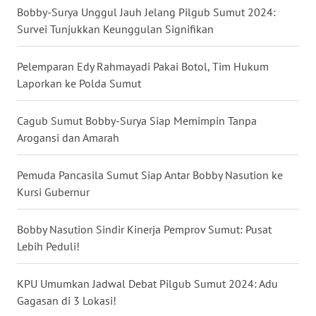
MALUKU
Bobby-Surya Unggul Jauh Jelang Pilgub Sumut 2024:
Survei Tunjukkan Keunggulan Signifikan
WN
MALUT
Pelemparan Edy Rahmayadi Pakai Botol, Tim Hukum
Laporkan ke Polda Sumut
WN
DAIRI
Cagub Sumut Bobby-Surya Siap Memimpin Tanpa
Arogansi dan Amarah
WN
DANAU
Pemuda Pancasila Sumut Siap Antar Bobby Nasution ke
TOBA
Kursi Gubernur
WN
Bobby Nasution Sindir Kinerja Pemprov Sumut: Pusat
NIAS
Lebih Peduli!
WN
LANGKAT
KPU Umumkan Jadwal Debat Pilgub Sumut 2024: Adu
Gagasan di 3 Lokasi!