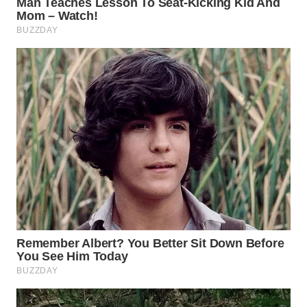
Media
Group
WAHANA
NEWS
WAHANA
TANI
WAHANA
ADVOKAT
WAHANA
INFRASTRUKTUR
WAHANA
KONSUMEN
WAHANA