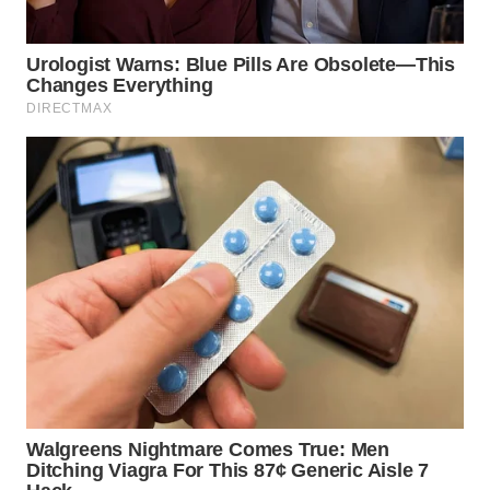
WN
CIANJUR
WN
KEPULAUAN
SERIBU
WN
TANGERANG
WN
BINJAI
WN
CIREBON
WN