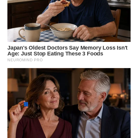
WN
BOGOR
WN
DEPOK
WN
TAPANULI
UTARA
WN
SAMOSIR
WN
PADANG
LAWAS
WN
SUMEDANG