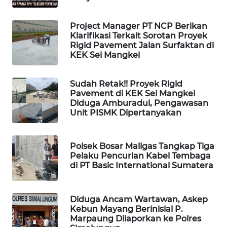
MAWAKA
ID
Project Manager PT NCP Berikan
Klarifikasi Terkait Sorotan Proyek
MARTABAT
Rigid Pavement Jalan Surfaktan di
NET
KEK Sei Mangkei
PLN
Sudah Retak!! Proyek Rigid
WATCH
Pavement di KEK Sei Mangkei
Diduga Amburadul, Pengawasan
Unit PISMK Dipertanyakan
MKLI
LPKKI
Polsek Bosar Maligas Tangkap Tiga
Pelaku Pencurian Kabel Tembaga
di PT Basic International Sumatera
LKKI
KOPEKLIN
Diduga Ancam Wartawan, Askep
Kebun Mayang Berinisial P.
Marpaung Dilaporkan ke Polres
PORTAL