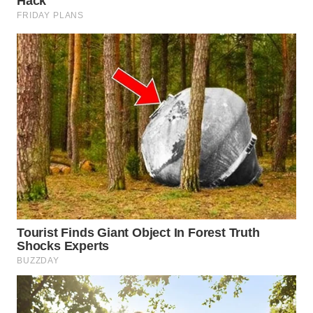
INDRAMAYU
WN
KUNINGAN
WN
MAJALENGKA
WN
SUBANG
WN
SUKABUMI
WN
PURWAKARTA
WN