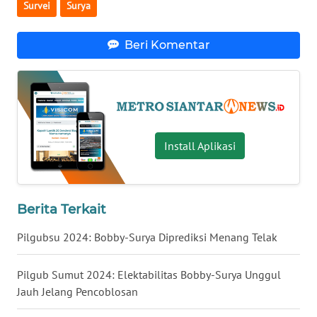
Survei
Surya
KALTARA
Beri Komentar
WN
KALSEL
WN
KALTIM
Install Aplikasi
WN
SULSEL
WN
Berita Terkait
GORONTALO
Pilgubsu 2024: Bobby-Surya Diprediksi Menang Telak
WN
SULUT
Pilgub Sumut 2024: Elektabilitas Bobby-Surya Unggul
Jauh Jelang Pencoblosan
WN