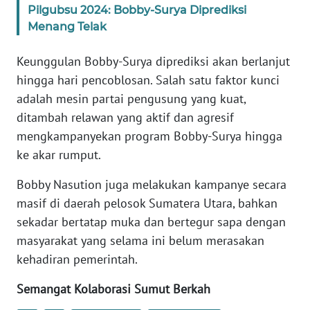
Pilgubsu 2024: Bobby-Surya Diprediksi
BABEL
Menang Telak
WN
Keunggulan Bobby-Surya diprediksi akan berlanjut
SUMBAR
hingga hari pencoblosan. Salah satu faktor kunci
adalah mesin partai pengusung yang kuat,
WN
ditambah relawan yang aktif dan agresif
SUMSEL
mengkampanyekan program Bobby-Surya hingga
WN
ke akar rumput.
BENGKULU
Bobby Nasution juga melakukan kampanye secara
masif di daerah pelosok Sumatera Utara, bahkan
WN
LAMPUNG
sekadar bertatap muka dan bertegur sapa dengan
masyarakat yang selama ini belum merasakan
WN
kehadiran pemerintah.
JATENG
Semangat Kolaborasi Sumut Berkah
WN