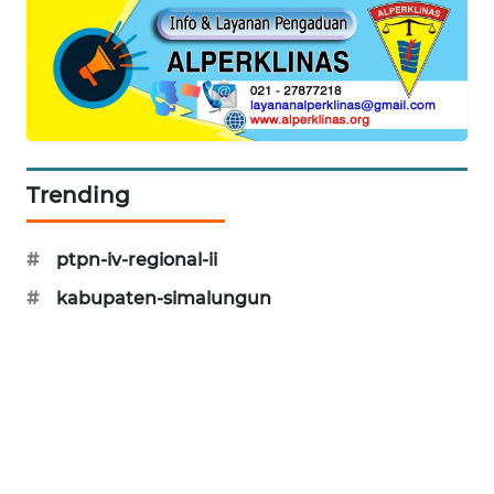
NEWS
METRO
SIANTAR
NEWS
METRO
Trending
MEDAN
NEWS
#
ptpn-iv-regional-ii
METRO
#
kabupaten-simalungun
JAKARTA
NEWS
KRT
NEWS
KARING