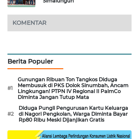
Simalungun
KONSUMEN
FORWAMKI
KOMENTAR
ALPERKLINAS
FORJASIDA
Berita Populer
TAMBANG
NEWS
Gunungan Ribuan Ton Tangkos Diduga
Membusuk di PKS Dolok Sinumbah, Ancam
#1
Lingkungan! PTPN IV Regional II PalmCo
SITUNGIR
Diminta Jangan Tutup Mata
NEWS
Diduga Pungli Pengurusan Kartu Keluarga
#2
di Nagori Pengkolan, Warga Diminta Bayar
SIDIKALANG
Rp80 Ribu Meski Dijanjikan Gratis
NEWS
SIBARAGAS