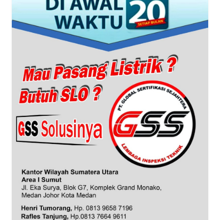
BANTEN
WN
NTT
WN
KEPRI
WN
PAPUA
WN
PAPUA
BARAT
WN
RIAU