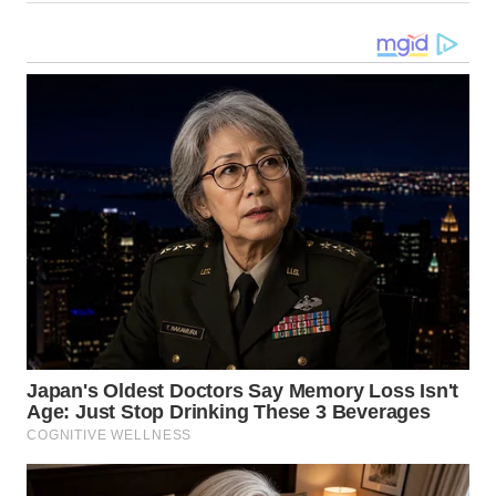
WN
TAPANULI
SELATAN
WN
TANJUNG
LESUNG
WN
KARO
WN
SIMALUNGUN
WN
LABUHANBATU
WN
TAPANULI