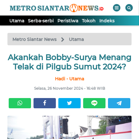
Utama
Serba-serbi
Peristiwa
Tokoh
Indeks
WAHANA
Tutup
TV
Metro Siantar News
Utama
Akankah Bobby-Surya Menang
UTAMA
Telak di Pilgub Sumut 2024?
SERBA-
Hadi - Utama
SERBI
Selasa, 26 November 2024 - 16:48 WIB
PERISTIWA
TOKOH
Informasi