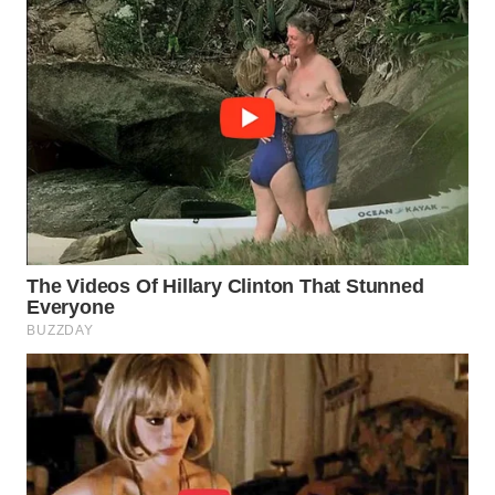
LISTRIK
WAHANA
TRAVEL
WAHANA
TV
WAHANANEWS
ID
WAHANANEWS
CO ID
WAHANANEWS
NET
WAHANA