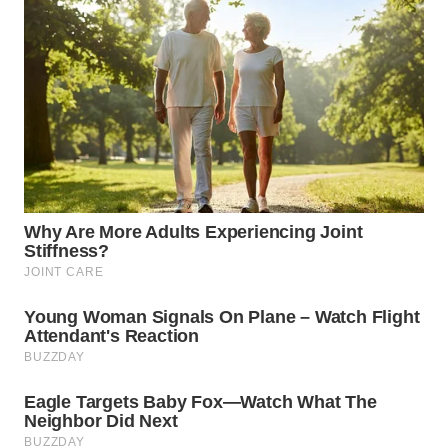
PRIANGAN
TIMUR
WN
SEMARANG
WN
SOLO
WN
BOROBUDUR
WN
MADURA
WN
SURABAYA