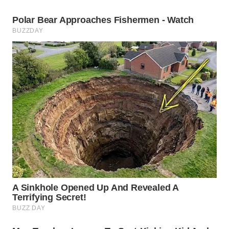
WN
NATUNA
WN
BINTAN
WN
MANDALIKA
WN
LIKUPANG
WN
LABUANBAJO
WN
BORNEO
Wahana