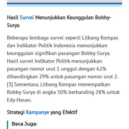
WN
SERAMBI
Hasil
Survei
Menunjukkan Keunggulan Bobby-
WN
Surya
JAMBI
Beberapa lembaga survei seperti Litbang Kompas
WN
dan Indikator Politik Indonesia menunjukkan
SULTRA
keunggulan signifikan pasangan Bobby-Surya.
Hasil survei Indikator Politik menunjukkan
WN
pasangan nomor urut 1 unggul dengan 62%
NTB
dibandingkan 29% untuk pasangan nomor urut 2.
[3] Sementara, Litbang Kompas menempatkan
WN
Bobby-Surya di angka 50% berbanding 28% untuk
SULTENG
Edy-Hasan.
WN
Strategi
Kampanye
yang Efektif
SULBAR
Baca Juga:
WN