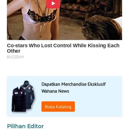
SPORT
WAHANA
UMKM
WAHANA
SELEB
WAHANA
PERSONA
Dapatkan Merchandise Eksklusif
WAHANA
OTOMOTIF
Wahana News
WAHANA
Buka Katalog
HEALTH
Pilihan Editor
WAHANA