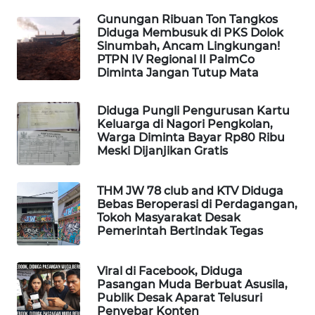
DESA
Gunungan Ribuan Ton Tangkos
WISATA
Diduga Membusuk di PKS Dolok
Sinumbah, Ancam Lingkungan!
PTPN IV Regional II PalmCo
LAPAK
Diminta Jangan Tutup Mata
WAHANA
Diduga Pungli Pengurusan Kartu
Wahana
Keluarga di Nagori Pengkolan,
Network
Warga Diminta Bayar Rp80 Ribu
Meski Dijanjikan Gratis
KONSUMEN
LISTRIK
THM JW 78 club and KTV Diduga
Bebas Beroperasi di Perdagangan,
MASYARAKAT
Tokoh Masyarakat Desak
KELISTRIKAN
Pemerintah Bertindak Tegas
WALINKI
Viral di Facebook, Diduga
ID
Pasangan Muda Berbuat Asusila,
Publik Desak Aparat Telusuri
Penyebar Konten