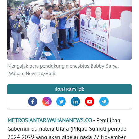
INDEKS
BERITA
KONTAK
KAMI
INFO
IKLAN
Mengajak para pendukung mencoblos Bobby-Surya.
[WahanaNews.co/Hadi]
TENTANG
KAMI
Ikuti Kami di:
PEDOMAN
MEDIA
SIBER
METROSIANTAR.WAHANANEWS.CO
-
Pemilihan
REDAKSI
Gubernur Sumatera Utara (Pilgub Sumut) periode
2024-2029 yang akan digelar pada 27 November