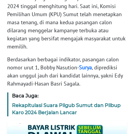
KARIR
2024 tinggal menghitung hari. Saat ini, Komisi
Pemilihan Umum (KPU) Sumut telah menetapkan
DISCLAIMER
masa tenang, di mana kedua pasangan calon
dilarang menggelar kampanye terbuka atau
Wahana
kegiatan yang bersifat mengajak masyarakat untuk
News
memilih.
Regional
Berdasarkan berbagai indikator, pasangan calon
WN
nomor urut 1, Bobby Nasution-
Surya
, diprediksi
SUMUT
akan unggul jauh dari kandidat lainnya, yakni Edy
Rahmayadi-Hasan Basri Sagala.
WN
JAKARTA
Baca Juga:
Rekapitulasi Suara Pilgub Sumut dan Pilbup
WN
Karo 2024 Berjalan Lancar
JABAR
WN