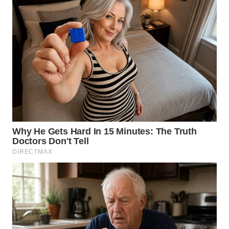
TENGAH
WN DELI
SERDANG
WN
TEBING
TINGGI
WN
PAKPAK
WN
KARAWANG
WN
BEKASI