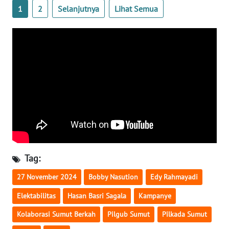
NUSANTARA
1
2
Selanjutnya
Lihat Semua
WN
JOGJA
WN
JATIM
WN
BALI
WN
Tag:
KALBAR
27 November 2024
Bobby Nasution
Edy Rahmayadi
WN
Elektabilitas
Hasan Basri Sagala
Kampanye
KALTENG
Kolaborasi Sumut Berkah
Pilgub Sumut
Pilkada Sumut
WN