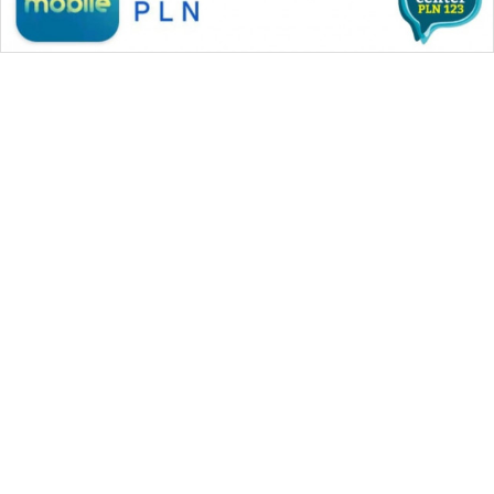
WAHANA MEDIA GROUP
|
|
|
WAHANA NEWS co
WAHANA TANI
WAHANA ADVOKAT
|
|
WAHANA INFRASTRUKTUR
WAHANA KONSUMEN
|
|
|
WAHANA LISTRIK
WAHANA TRAVEL
WAHANA TV
|
|
|
WAHANANEWS id
WAHANANEWS CO ID
WAHANANEWS NET
|
|
|
WAHANA SPORT ID
Wahana UMKM
Wahana Seleb
|
|
|
Wahana Persona
Wahana Otomotif
Wahana Health