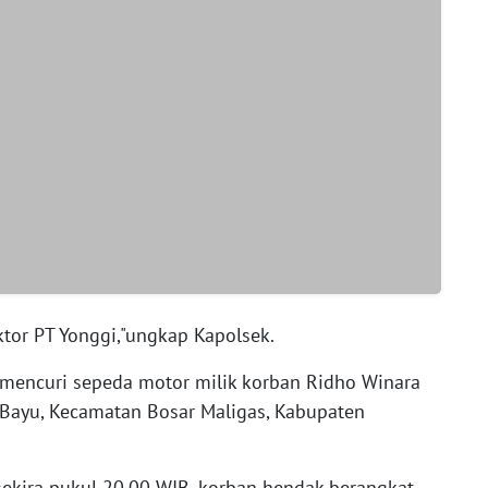
ktor PT Yonggi,"ungkap Kapolsek.
i mencuri sepeda motor milik korban Ridho Winara
Bayu, Kecamatan Bosar Maligas, Kabupaten
sekira pukul 20.00 WIB, korban hendak berangkat