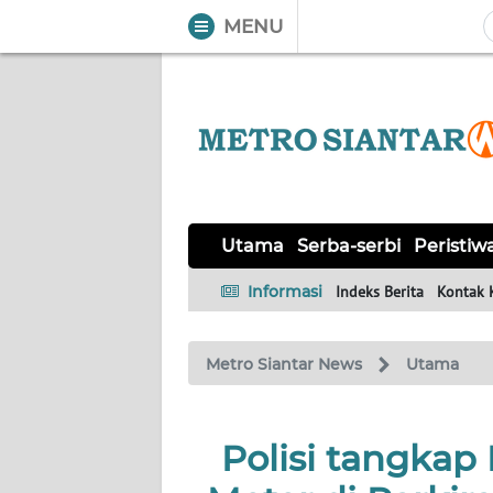
MENU
WAHANA
Tutup
TV
UTAMA
SERBA-
Utama
Serba-serbi
Peristiw
SERBI
Informasi
Indeks Berita
Kontak 
PERISTIWA
Metro Siantar News
Utama
TOKOH
Informasi
Polisi tangkap
INDEKS