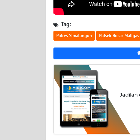
WN
KALSEL
Tag:
WN
Polres Simalungun
Polsek Bosar Maligas
KALTIM
WN
SULSEL
WN
GORONTALO
Jadilah
WN
SULUT
WN
MALUKU