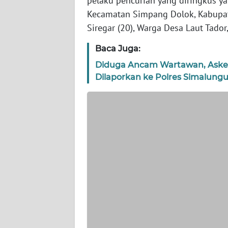
pelaku pencurian yang diringkus yak
Kecamatan Simpang Dolok, Kabupa
WN
NTT
Siregar (20), Warga Desa Laut Tado
Baca Juga:
WN
KEPRI
Diduga Ancam Wartawan, Askep
Dilaporkan ke Polres Simalung
WN
PAPUA
WN
PAPUA
BARAT
WN
RIAU
WN
SERAMBI