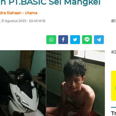
an PT.BASIC Sei Mangkei
dra Siahaan - Utama
#1
 31 Agustus 2025 - 02:49 WIB
#
T