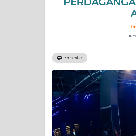
PERDAGANGAN
BERITA
KONTAK
KAMI
In
Juma
INFO
IKLAN
Komentar
TENTANG
KAMI
PEDOMAN
MEDIA
SIBER
REDAKSI
KARIR