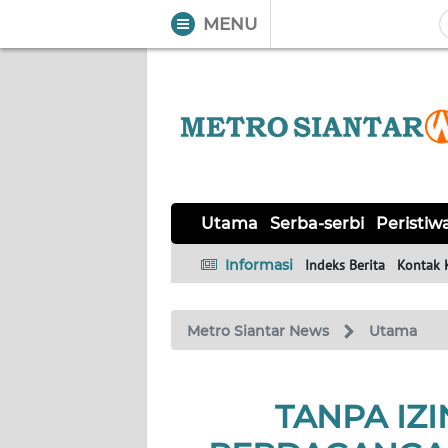
MENU
WAHANA
Tutup
TV
UTAMA
SERBA-
Utama
Serba-serbi
Peristiw
SERBI
Informasi
Indeks Berita
Kontak 
PERISTIWA
Metro Siantar News
Utama
TOKOH
Informasi
TANPA IZI
INDEKS