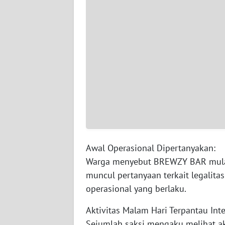
WN
JAMBI
WN
SULTRA
WN
NTB
WN
SULTENG
Awal Operasional Dipertanyakan:
Warga menyebut BREWZY BAR mulai 
WN
muncul pertanyaan terkait legalita
SULBAR
operasional yang berlaku.
WN
Aktivitas Malam Hari Terpantau Inte
BABEL
Sejumlah saksi mengaku melihat ak