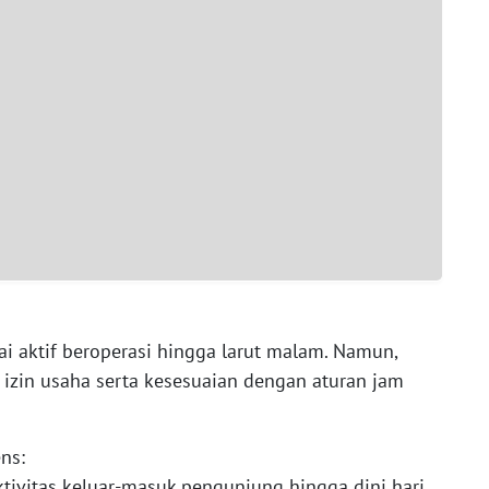
aktif beroperasi hingga larut malam. Namun,
s izin usaha serta kesesuaian dengan aturan jam
ns:
tivitas keluar-masuk pengunjung hingga dini hari.