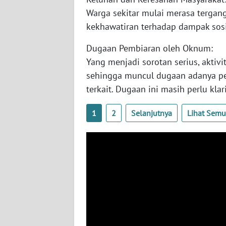
Warga sekitar mulai merasa tergan
WN
kekhawatiran terhadap dampak sosi
JOGJA
Dugaan Pembiaran oleh Oknum:
WN
Yang menjadi sorotan serius, aktivi
JATIM
sehingga muncul dugaan adanya pe
terkait. Dugaan ini masih perlu klari
WN
BALI
1
2
Selanjutnya
Lihat Sem
WN
KALBAR
WN
KALTENG
WN
KALTARA