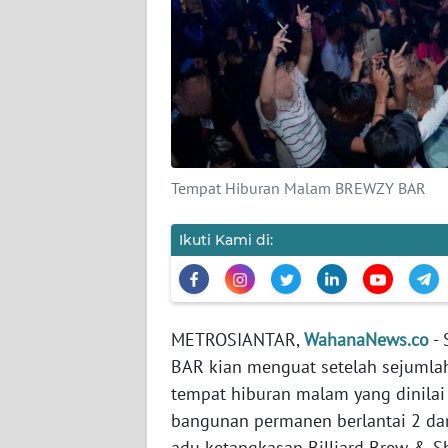
DISCLAIMER
Wahana
News
Regional
WN
Tempat Hiburan Malam BREWZY BAR
SUMUT
Ikuti Kami di:
WN
JAKARTA
WN
METROSIANTAR,
WahanaNews.co
- 
JABAR
BAR kian menguat setelah sejumla
tempat hiburan malam yang dinila
WN
bangunan permanen berlantai 2 dan
BANTEN
adu ketangkasan Billiard Brew & S