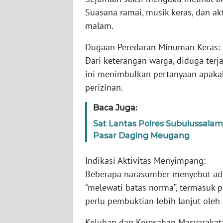
Suasana ramai, musik keras, dan ak
WN
malam.
SUMBAR
Dugaan Peredaran Minuman Keras:
WN
Dari keterangan warga, diduga terj
SUMSEL
ini menimbulkan pertanyaan apakah
perizinan.
WN
BENGKULU
Baca Juga:
Sat Lantas Polres Subulussal
WN
Pasar Daging Meugang
LAMPUNG
Indikasi Aktivitas Menyimpang:
WN
Beberapa narasumber menyebut ada
JATENG
“melewati batas norma”, termasuk p
perlu pembuktian lebih lanjut oleh
WN
NUSANTARA
Keluhan dan Keresahan Masyarakat