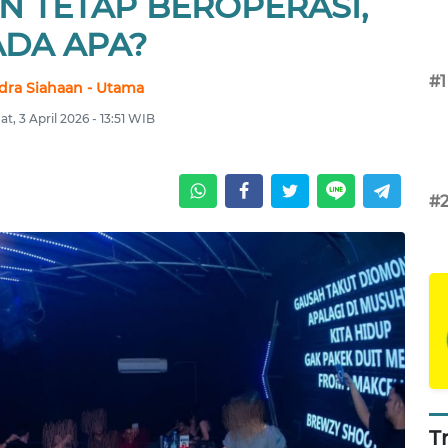
 TETAP BEROPERASI,
ADA APA?
#1
dra Siahaan - Utama
t, 3 April 2026 - 13:51 WIB
#
T