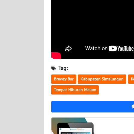
WN
KALSEL
WN
KALTIM
WN
SULSEL
Tag:
WN
Brewzy Bar
Kabupaten Simalungun
K
GORONTALO
Tempat Hiburan Malam
WN
SULUT
WN
MALUKU