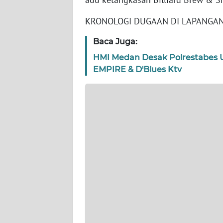
WN
KRONOLOGI DUGAAN DI LAPANGA
NTT
Baca Juga:
WN
HMI Medan Desak Polrestabes 
KEPRI
EMPIRE & D'Blues Ktv
WN
PAPUA
WN
PAPUA
BARAT
WN
RIAU
WN
SERAMBI